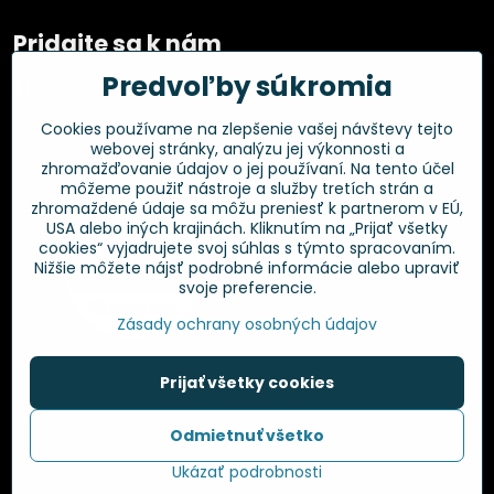
Pridajte sa k nám
Predvoľby súkromia
Facebook
Instagram
Cookies používame na zlepšenie vašej návštevy tejto
webovej stránky, analýzu jej výkonnosti a
Overené zákazníkmi
zhromažďovanie údajov o jej používaní. Na tento účel
môžeme použiť nástroje a služby tretích strán a
zhromaždené údaje sa môžu preniesť k partnerom v EÚ,
USA alebo iných krajinách. Kliknutím na „Prijať všetky
cookies“ vyjadrujete svoj súhlas s týmto spracovaním.
Nižšie môžete nájsť podrobné informácie alebo upraviť
svoje preferencie.
Zásady ochrany osobných údajov
Prijať všetky cookies
©
2026
Copyright
Odmietnuť všetko
Predvoľby súkromia
Zásady ochrany osobných údajov
Ukázať podrobnosti
Vytvorené pomocou:
BiznisWeb.sk