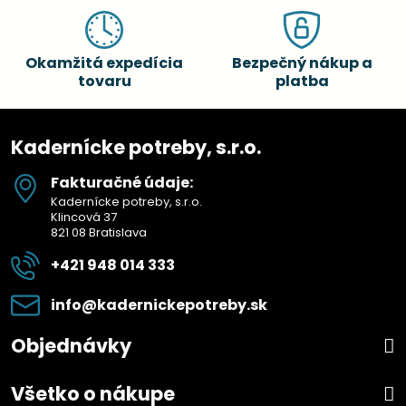
Okamžitá expedícia
Bezpečný nákup a
tovaru
platba
Kadernícke potreby, s.r.o.
Fakturačné údaje:
Kadernícke potreby, s.r.o.
Klincová 37
821 08 Bratislava
+421 948 014 333
info​@kadernickepotreby​.sk
Objednávky
Všetko o nákupe