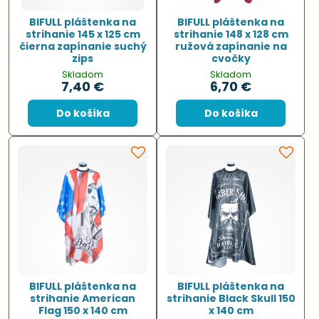
BIFULL pláštenka na
BIFULL pláštenka na
strihanie 145 x 125 cm
strihanie 148 x 128 cm
čierna zapínanie suchý
ružová zapínanie na
zips
cvočky
Skladom
Skladom
7,40 €
6,70 €
Do košíka
Do košíka
BIFULL pláštenka na
BIFULL pláštenka na
strihanie American
strihanie Black Skull 150
Flag 150 x 140 cm
x 140 cm