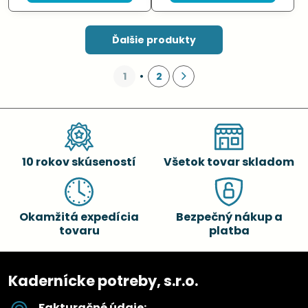
Ďalšie produkty
1
2
10 rokov skúseností
Všetok tovar skladom
Okamžitá expedícia
Bezpečný nákup a
tovaru
platba
Kadernícke potreby, s.r.o.
Fakturačné údaje: