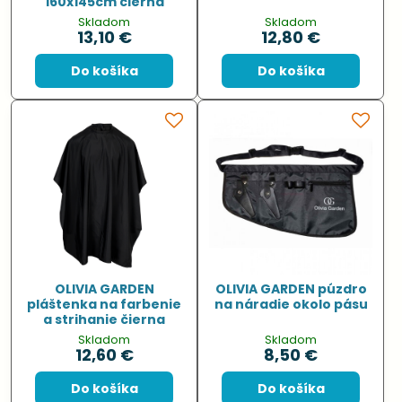
160x145cm čierna
Skladom
Skladom
13,10 €
12,80 €
Do košíka
Do košíka
OLIVIA GARDEN
OLIVIA GARDEN púzdro
pláštenka na farbenie
na náradie okolo pásu
a strihanie čierna
Skladom
Skladom
12,60 €
8,50 €
Do košíka
Do košíka