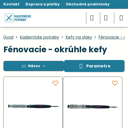
Kontakt
Doprava a platby
Obchodné podmienky
Úvod
Kadernícke potreby
Kefy na vlasy
Fénovacie - ok
Fénovacie - okrúhle kefy
Parametre
Názov