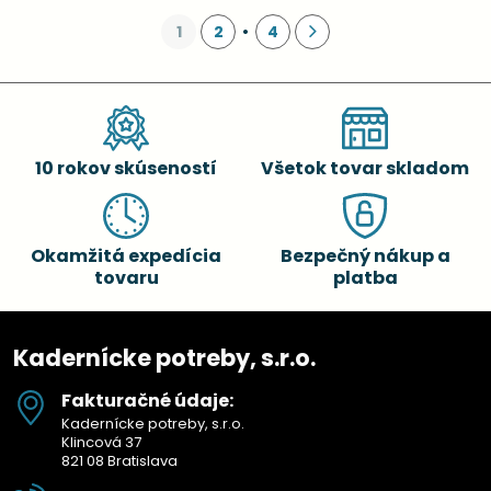
1
2
4
10 rokov skúseností
Všetok tovar skladom
Okamžitá expedícia
Bezpečný nákup a
tovaru
platba
Kadernícke potreby, s.r.o.
Fakturačné údaje:
Kadernícke potreby, s.r.o.
Klincová 37
821 08 Bratislava