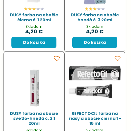
DUSY farba na obočie
DUSY farba na obočie
čierna č. 1 20ml
hnedá č. 3 20ml
Skladom
Skladom
4,20 €
4,20 €
Do košíka
Do košíka
DUSY farba na obočie
REFECTOCIL farba na
svetlo-hnedá č. 3.1
riasy a obočie čierna 1 -
20ml
15 ml
Skladom
Skladom