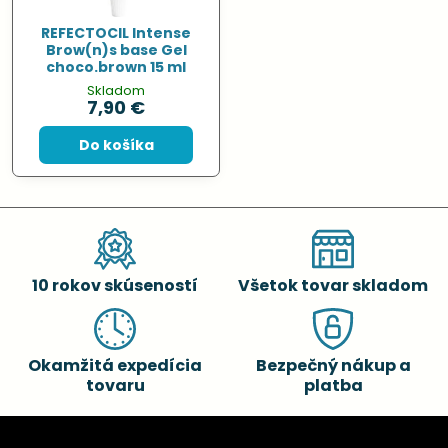
REFECTOCIL Intense
Brow(n)s base Gel
choco.brown 15 ml
Skladom
7,90 €
Do košíka
10 rokov skúseností
Všetok tovar skladom
Okamžitá expedícia
Bezpečný nákup a
tovaru
platba