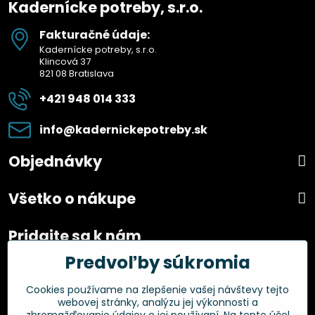
Kadernícke potreby, s.r.o.
Fakturačné údaje:
Kadernícke potreby, s.r.o.
Klincová 37
821 08 Bratislava
+421 948 014 333
info​@kadernickepotreby​.sk
Objednávky
Všetko o nákupe
Pridajte sa k nám
Predvoľby súkromia
Facebook
Instagram
Cookies používame na zlepšenie vašej návštevy tejto
webovej stránky, analýzu jej výkonnosti a
Overené zákazníkmi