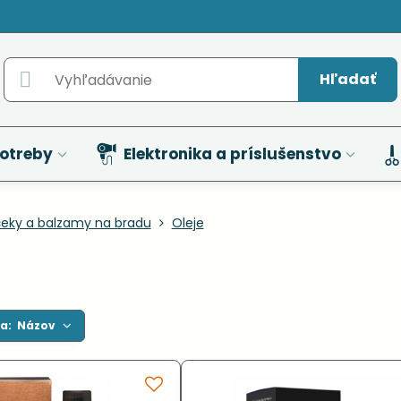
Hľadať
otreby
Elektronika a príslušenstvo
čeky a balzamy na bradu
Oleje
a:
Názov