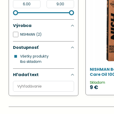
Od:
Do:
Výrobca
NISHMAN (2)
Dostupnosť
Všetky produkty
Iba skladom
NISHMAN B
Care Oil 1
Hľadať text
Skladom
Prehľadať
9 €
výsledky
filtra
fulltextom