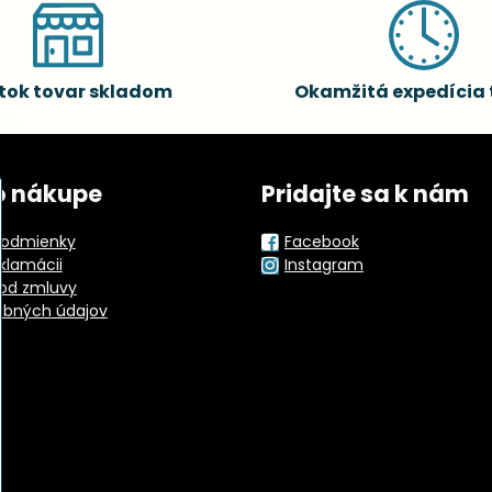
tok tovar skladom
Okamžitá expedícia 
o nákupe
Pridajte sa k nám
odmienky
Facebook
eklamácii
Instagram
od zmluvy
obných údajov