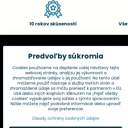
10 rokov skúseností
Vše
Kadernícke potreby, s.r.o.
Všetko 
Predvoľby súkromia
Fakturačné údaje:
Obchodné p
Cookies používame na zlepšenie vašej návštevy tejto
Postup pri r
Kadernícke potreby, s.r.o.
webovej stránky, analýzu jej výkonnosti a
Klincová 37
Odstúpenie 
zhromažďovanie údajov o jej používaní. Na tento účel
821 08 Bratislava
Ochrana os
môžeme použiť nástroje a služby tretích strán a
GPSR
zhromaždené údaje sa môžu preniesť k partnerom v EÚ,
+421 948 014 333
USA alebo iných krajinách. Kliknutím na „Prijať všetky
cookies“ vyjadrujete svoj súhlas s týmto spracovaním.
Nižšie môžete nájsť podrobné informácie alebo upraviť
info​@kadernickepotreby​.sk
svoje preferencie.
Objednávky
Zásady ochrany osobných údajov