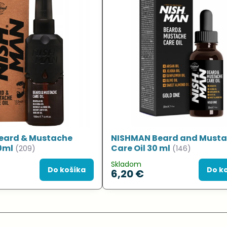
eard & Mustache
NISHMAN Beard and Must
00ml
Care Oil 30 ml
(209)
(146)
Skladom
Do košíka
Do k
6,20 €