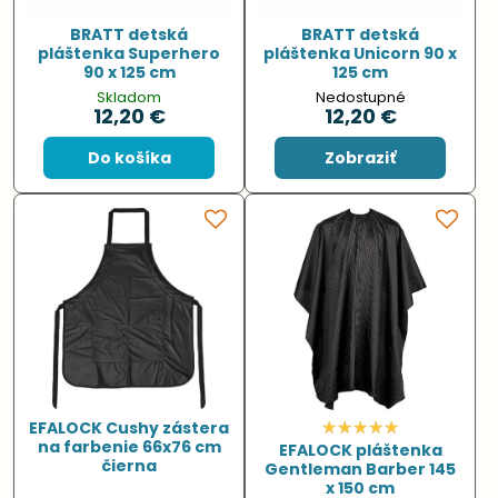
BRATT detská
BRATT detská
pláštenka Superhero
pláštenka Unicorn 90 x
90 x 125 cm
125 cm
Skladom
Nedostupné
12,20 €
12,20 €
Do košíka
Zobraziť
EFALOCK Cushy zástera
na farbenie 66x76 cm
EFALOCK pláštenka
čierna
Gentleman Barber 145
x 150 cm