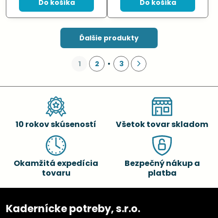
Do košíka
Do košíka
Ďalšie produkty
1
2
3
10 rokov skúseností
Všetok tovar skladom
Okamžitá expedícia
Bezpečný nákup a
tovaru
platba
Kadernícke potreby, s.r.o.