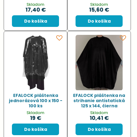
Skladom
Skladom
17,40 €
15,60 €
Do košíka
Do košíka
EFALOCK pláštenka
EFALOCK pláštenka na
jednorázová 100 x 150 -
strihanie antistatická
100 ks
125 x 144, čierna
Skladom
Skladom
19 €
10,41 €
Do košíka
Do košíka