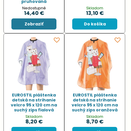
pruhovaná
Nedostupné
Skladom
14,40 €
13,10 €
Zobraziť
Do košíka
EUROSTIL pláštenka
EUROSTIL pláštenka
detská na strihanie
detská na strihanie
velcro 95 x 120 cm na
velcro 95 x 120 cm na
suchý zips fialová
suchý zips oranžová
Skladom
Skladom
8,20 €
8,70 €