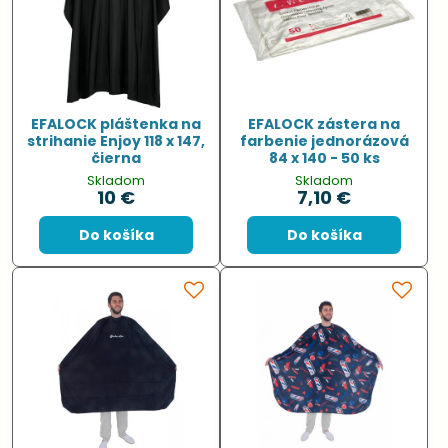
EFALOCK pláštenka na
EFALOCK zástera na
strihanie Enjoy 118 x 147,
farbenie jednorázová
čierna
84 x 140 - 50 ks
Skladom
Skladom
10 €
7,10 €
Do košíka
Do košíka