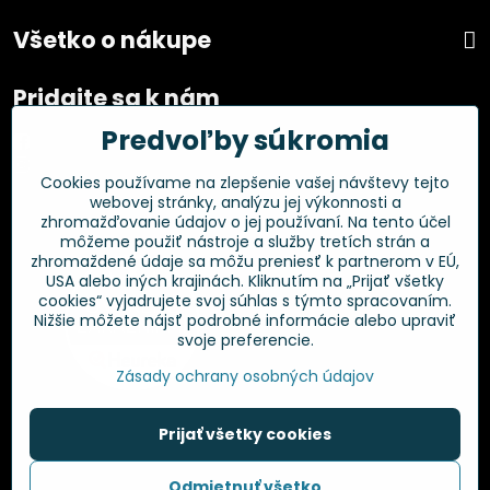
Všetko o nákupe
Pridajte sa k nám
Predvoľby súkromia
Facebook
Instagram
Cookies používame na zlepšenie vašej návštevy tejto
webovej stránky, analýzu jej výkonnosti a
Overené zákazníkmi
zhromažďovanie údajov o jej používaní. Na tento účel
môžeme použiť nástroje a služby tretích strán a
zhromaždené údaje sa môžu preniesť k partnerom v EÚ,
USA alebo iných krajinách. Kliknutím na „Prijať všetky
cookies“ vyjadrujete svoj súhlas s týmto spracovaním.
Nižšie môžete nájsť podrobné informácie alebo upraviť
svoje preferencie.
Zásady ochrany osobných údajov
Prijať všetky cookies
©
2026
Copyright
Odmietnuť všetko