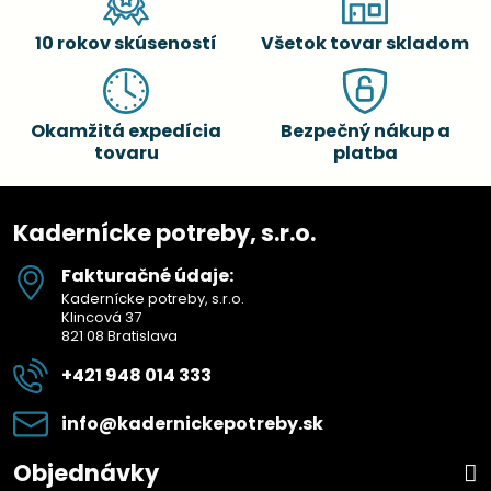
10 rokov skúseností
Všetok tovar skladom
Okamžitá expedícia
Bezpečný nákup a
tovaru
platba
Kadernícke potreby, s.r.o.
Fakturačné údaje:
Kadernícke potreby, s.r.o.
Klincová 37
821 08 Bratislava
+421 948 014 333
info​@kadernickepotreby​.sk
Objednávky