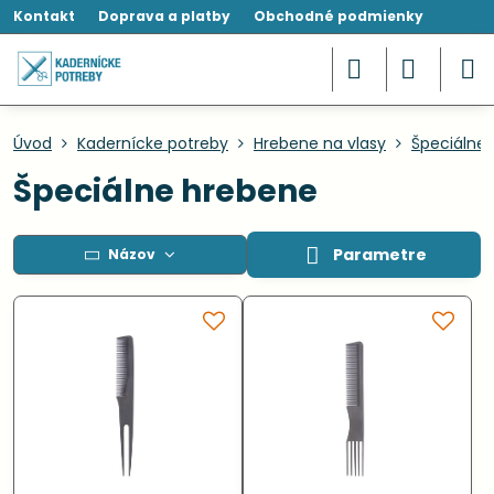
Kontakt
Doprava a platby
Obchodné podmienky
Úvod
Kadernícke potreby
Hrebene na vlasy
Špeciálne
Špeciálne hrebene
Parametre
Názov