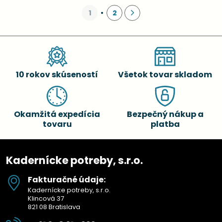
1
2
10 rokov skúseností
Všetok tovar skladom
Okamžitá expedícia
Bezpečný nákup a
tovaru
platba
Kadernícke potreby, s.r.o.
Fakturačné údaje:
Kadernícke potreby, s.r.o.
Klincová 37
821 08 Bratislava