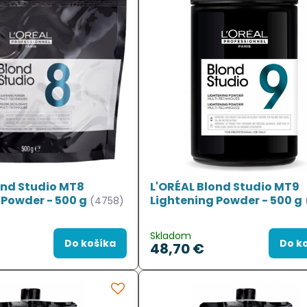
ond Studio MT8
L'ORÉAL Blond Studio MT9
 Powder - 500 g
Lightening Powder - 500 g
(4758)
Skladom
Do košíka
Do k
48,70 €