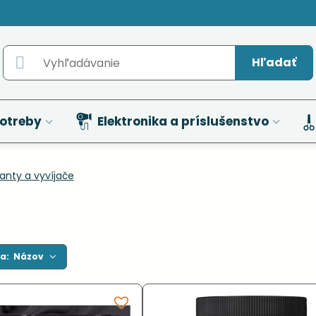
Hľadať
otreby
Elektronika a príslušenstvo
anty a vyvíjače
a:
Názov