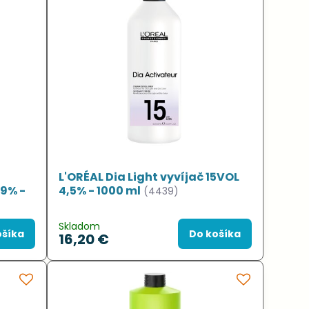
L'ORÉAL Dia Light vyvíjač 15VOL
 9% -
4,5% - 1000 ml
(4439)
Skladom
ošíka
Do košíka
16,20 €