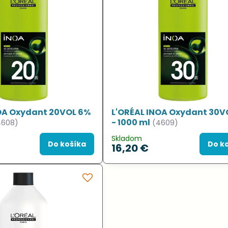
OA Oxydant 20VOL 6%
L'ORÉAL INOA Oxydant 30V
- 1000 ml
4608)
(4609)
Skladom
Do košíka
Do k
16,20 €