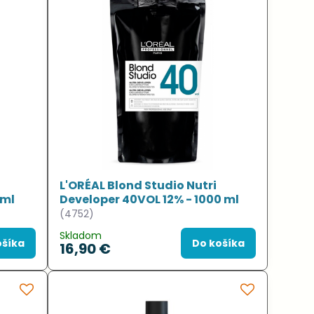
L'ORÉAL Blond Studio Nutri
 ml
Developer 40VOL 12% - 1000 ml
(4752)
Skladom
ošíka
Do košíka
16,90 €