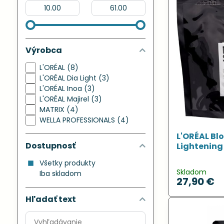
Od:
Do:
Výrobca
L'ORÉAL (8)
L'ORÉAL Dia Light (3)
L'ORÉAL Inoa (3)
L'ORÉAL Majirel (3)
MATRIX (4)
WELLA PROFESSIONALS (4)
L'ORÉAL Bl
Dostupnosť
Lightening
Všetky produkty
Skladom
Iba skladom
27,90 €
Hľadať text
Prehľadať