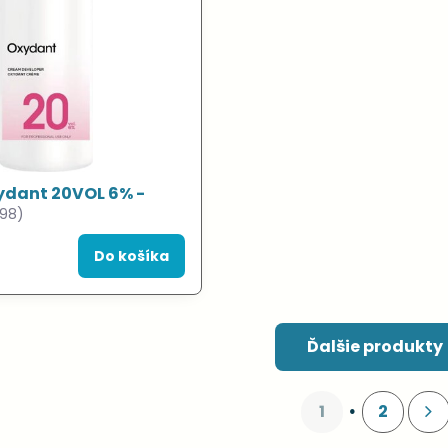
ydant 20VOL 6% -
98)
Do košíka
Ďalšie produkty
1
2