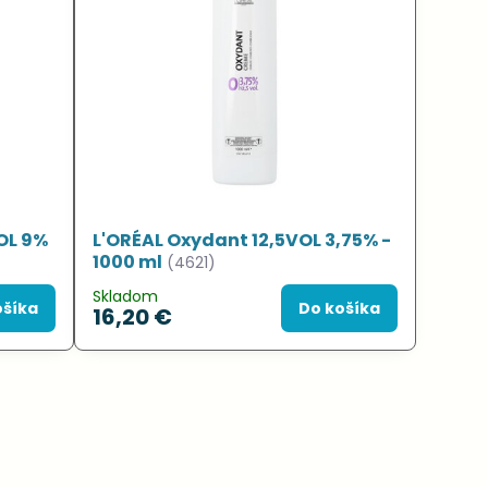
OL 9%
L'ORÉAL Oxydant 12,5VOL 3,75% -
1000 ml
(4621)
Skladom
ošíka
Do košíka
16,20 €