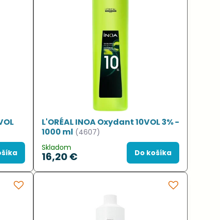
9VOL
L'ORÉAL INOA Oxydant 10VOL 3% -
1000 ml
(4607)
Skladom
ošíka
Do košíka
16,20 €