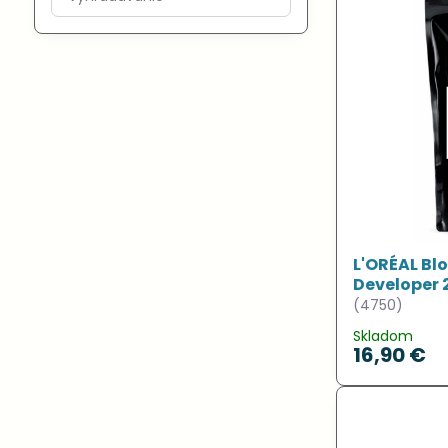
výsledky
filtra
fulltextom
L'ORÉAL Blo
Developer 
(4750)
Skladom
16,90 €