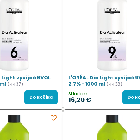
 Light vyvíjač 6VOL
L'ORÉAL Dia Light vyvíjač 
 ml
2,7% - 1000 ml
(4437)
(4438)
Skladom
Do košíka
Do k
16,20 €