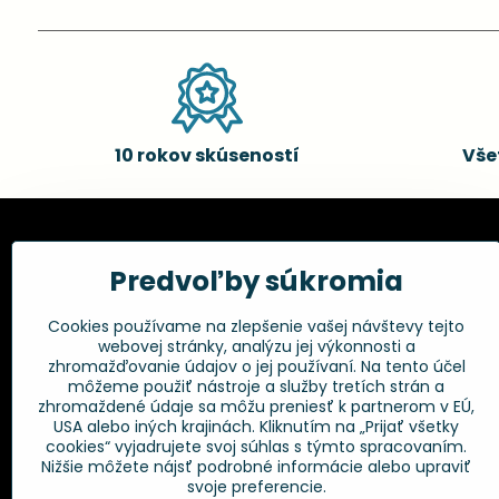
10 rokov skúseností
Vše
Kadernícke potreby, s.r.o.
Všetko 
Predvoľby súkromia
Fakturačné údaje:
Obchodné p
Cookies používame na zlepšenie vašej návštevy tejto
Postup pri r
Kadernícke potreby, s.r.o.
webovej stránky, analýzu jej výkonnosti a
Klincová 37
Odstúpenie 
zhromažďovanie údajov o jej používaní. Na tento účel
821 08 Bratislava
Ochrana os
môžeme použiť nástroje a služby tretích strán a
GPSR
zhromaždené údaje sa môžu preniesť k partnerom v EÚ,
+421 948 014 333
USA alebo iných krajinách. Kliknutím na „Prijať všetky
cookies“ vyjadrujete svoj súhlas s týmto spracovaním.
Nižšie môžete nájsť podrobné informácie alebo upraviť
info​@kadernickepotreby​.sk
svoje preferencie.