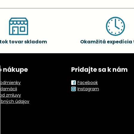
tok tovar skladom
Okamžitá expedícia 
o nákupe
Pridajte sa k nám
odmienky
Facebook
eklamácii
Instagram
od zmluvy
obných údajov