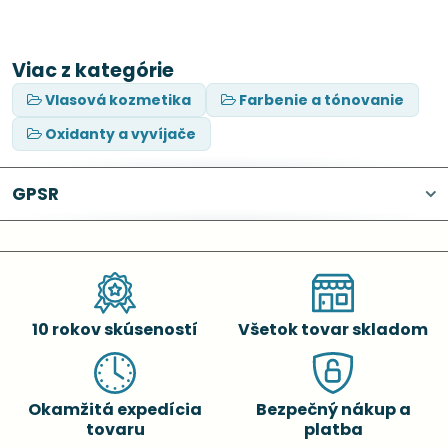
Viac z kategórie
Vlasová kozmetika
Farbenie a tónovanie
Oxidanty a vyvíjače
GPSR
10 rokov skúseností
Všetok tovar skladom
Okamžitá expedícia
Bezpečný nákup a
tovaru
platba