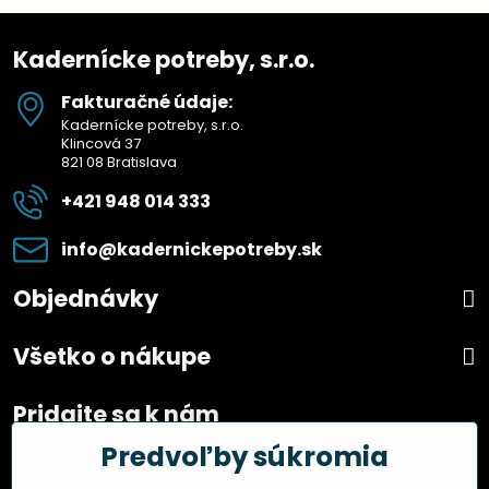
Kadernícke potreby, s.r.o.
Fakturačné údaje:
Kadernícke potreby, s.r.o.
Klincová 37
821 08 Bratislava
+421 948 014 333
info​@kadernickepotreby​.sk
Objednávky
Všetko o nákupe
Pridajte sa k nám
Predvoľby súkromia
Facebook
Instagram