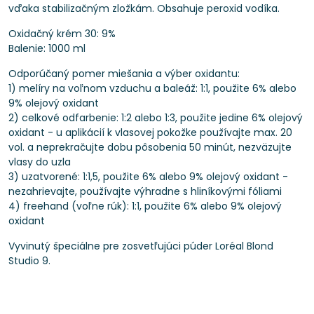
vďaka stabilizačným zložkám. Obsahuje peroxid vodíka.
Oxidačný krém 30: 9%
Balenie: 1000 ml
Odporúčaný pomer miešania a výber oxidantu:
1) melíry na voľnom vzduchu a baleáž: 1:1, použite 6% alebo
9% olejový oxidant
2) celkové odfarbenie: 1:2 alebo 1:3, použite jedine 6% olejový
oxidant - u aplikácií k vlasovej pokožke používajte max. 20
vol. a neprekračujte dobu pôsobenia 50 minút, nezväzujte
vlasy do uzla
3) uzatvorené: 1:1,5, použite 6% alebo 9% olejový oxidant -
nezahrievajte, používajte výhradne s hliníkovými fóliami
4) freehand (voľne rúk): 1:1, použite 6% alebo 9% olejový
oxidant
Vyvinutý špeciálne pre zosvetľujúci púder Loréal Blond
Studio 9.