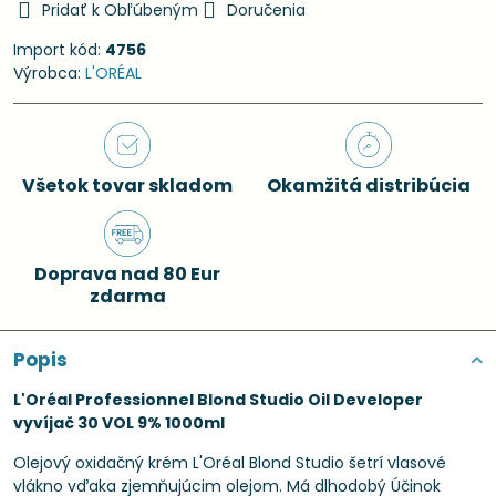
Pridať k Obľúbeným
Doručenia
Import kód:
4756
Výrobca:
L'ORÉAL
Všetok tovar skladom
Okamžitá distribúcia
Doprava nad 80 Eur
zdarma
Popis
L'Oréal Professionnel Blond Studio Oil Developer
vyvíjač 30 VOL 9% 1000ml
Olejový oxidačný krém L'Oréal Blond Studio šetrí vlasové
vlákno vďaka zjemňujúcim olejom. Má dlhodobý Účinok