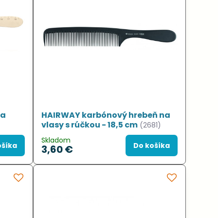
 a
HAIRWAY karbónový hrebeň na
vlasy s rúčkou - 18,5 cm
(2681)
Skladom
ošíka
Do košíka
3,60 €