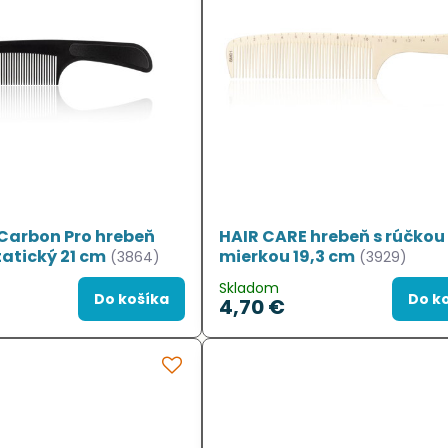
Carbon Pro hrebeň
HAIR CARE hrebeň s rúčkou
tatický 21 cm
mierkou 19,3 cm
(3864)
(3929)
Skladom
Do košíka
Do k
4,70 €