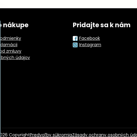
o nákupe
Pridajte sa k nám
odmienky
Facebook
eklamácii
Instagram
od zmluvy
obných údajov
026
Copyright
Predvoľby súkromia
Zásady ochrany osobných úd