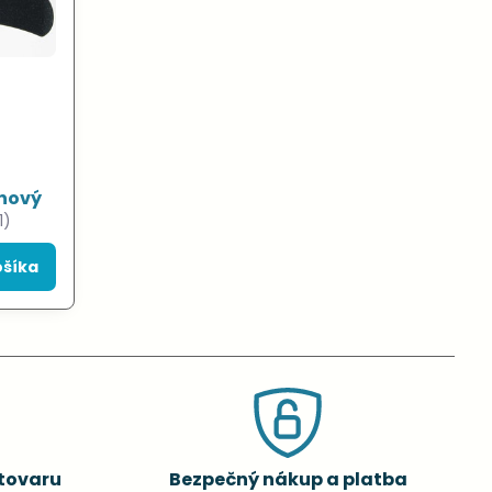
ónový
1)
ošíka
tovaru
Bezpečný nákup a platba