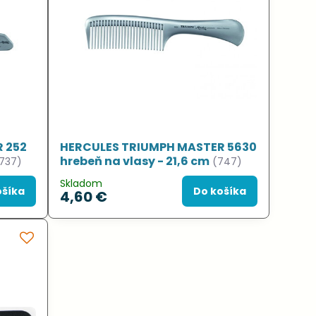
 252
HERCULES TRIUMPH MASTER 5630
hrebeň na vlasy - 21,6 cm
737)
(747)
Skladom
ošíka
Do košíka
4,60 €