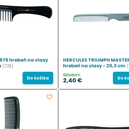
975 hrebeň na vlasy
HERCULES TRIUMPH MASTER
m
hrebeň na vlasy - 20,3 cm
(725)
(
Skladom
Do košíka
Do k
2,40 €