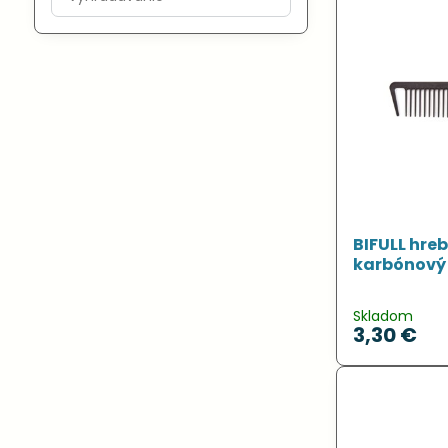
výsledky
filtra
fulltextom
BIFULL hre
karbónový 
Skladom
3,30 €