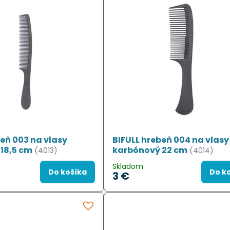
beň 003 na vlasy
BIFULL hrebeň 004 na vlasy
18,5 cm
karbónový 22 cm
(4013)
(4014)
Skladom
Do košíka
Do k
3 €