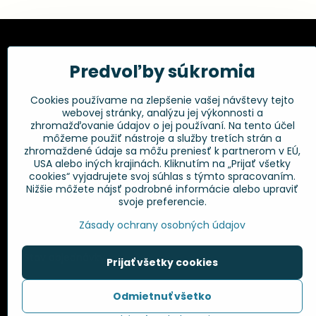
Kadernícke potreby, s.r.o.
Všetko 
Predvoľby súkromia
Fakturačné údaje:
Obchodné p
Cookies používame na zlepšenie vašej návštevy tejto
Postup pri r
Kadernícke potreby, s.r.o.
webovej stránky, analýzu jej výkonnosti a
Klincová 37
Odstúpenie 
zhromažďovanie údajov o jej používaní. Na tento účel
821 08 Bratislava
Ochrana os
môžeme použiť nástroje a služby tretích strán a
GPSR
zhromaždené údaje sa môžu preniesť k partnerom v EÚ,
+421 948 014 333
USA alebo iných krajinách. Kliknutím na „Prijať všetky
cookies“ vyjadrujete svoj súhlas s týmto spracovaním.
Nižšie môžete nájsť podrobné informácie alebo upraviť
info​@kadernickepotreby​.sk
svoje preferencie.
Objednávky
Zásady ochrany osobných údajov
Stav objednávky
Prijať všetky cookies
Odmietnuť všetko
©
2