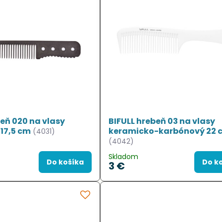
beň 020 na vlasy
BIFULL hrebeň 03 na vlasy
17,5 cm
keramicko-karbónový 22 
(4031)
(4042)
Skladom
Do košíka
Do k
3 €