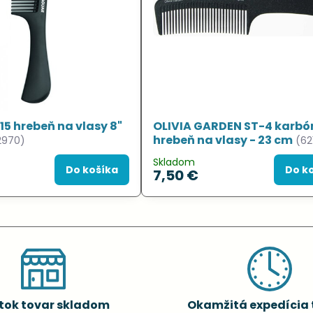
5 hrebeň na vlasy 8"
OLIVIA GARDEN ST-4 karb
hrebeň na vlasy - 23 cm
2970)
(62
Skladom
Do košíka
Do k
7,50 €
tok tovar skladom
Okamžitá expedícia 