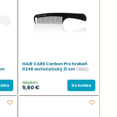
HAIR CARE Carbon Pro hrebeň
cm
0246 antistatický 21 cm
(3862)
Skladom
ošíka
Do košíka
5,60 €