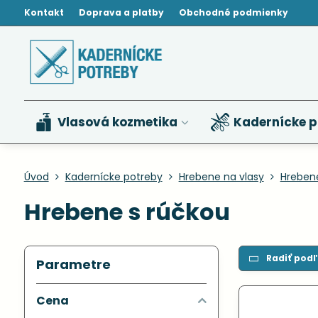
Kontakt
Doprava a platby
Obchodné podmienky
Vlasová kozmetika
Kadernícke p
Úvod
Kadernícke potreby
Hrebene na vlasy
Hrebene
Hrebene s rúčkou
Radiť podľ
Parametre
Cena