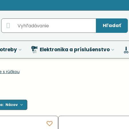
Hľadať
otreby
Elektronika a príslušenstvo
 s rúčkou
a:
Názov