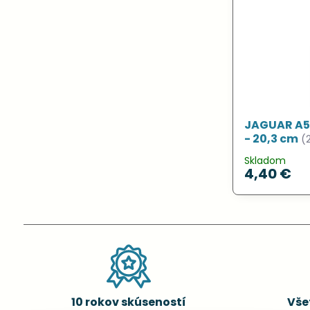
JAGUAR A51
- 20,3 cm
(
Skladom
4,40 €
10 rokov skúseností
Vše