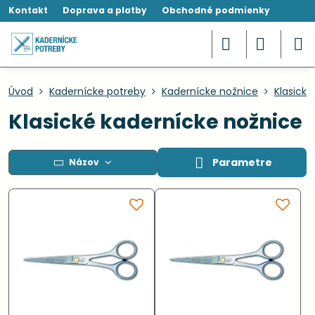
Kontakt
Doprava a platby
Obchodné podmienky
Úvod
Kadernícke potreby
Kadernícke nožnice
Klasické
Klasické kadernícke nožnice
Parametre
Názov