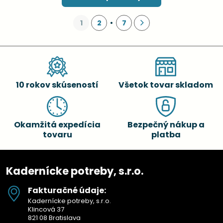
1
2
7
10 rokov skúseností
Všetok tovar skladom
Okamžitá expedícia
Bezpečný nákup a
tovaru
platba
Kadernícke potreby, s.r.o.
Fakturačné údaje:
Kadernícke potreby, s.r.o.
Klincová 37
821 08 Bratislava