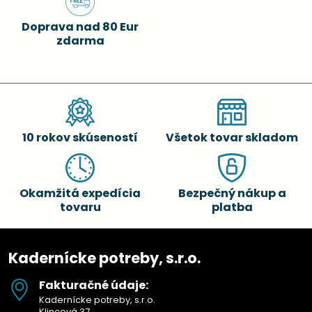
Doprava nad 80 Eur
zdarma
10 rokov skúseností
Všetok tovar skladom
Okamžitá expedícia
Bezpečný nákup a
tovaru
platba
Kadernícke potreby, s.r.o.
Fakturačné údaje:
Kadernícke potreby, s.r.o.
Klincová 37