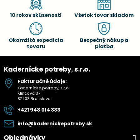
10 rokov skúseností
Všetok tovar skladom
Okamžitá expedícia
Bezpečný nákup a
tovaru
platba
Kadernícke potreby, s.r.o.
Fakturačné údaje:
Kadernícke potreby, s.r.o.
Klincová 37
821 08 Bratislava
+421 948 014 333
info​@kadernickepotreby​.sk
Objednávky