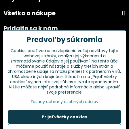
Všetko o nákupe
Pridajte sa k nám
Predvoľby súkromia
Facebook
Instagram
Cookies používame na zlepšenie vašej návštevy tejto
webovej stránky, analýzu jej výkonnosti a
Overené zákazníkmi
zhromažďovanie údajov o jej používaní. Na tento účel
môžeme použiť nástroje a služby tretích strán a
zhromaždené údaje sa môžu preniesť k partnerom v EÚ,
USA alebo iných krajinách. Kliknutím na „Prijať všetky
cookies“ vyjadrujete svoj súhlas s týmto spracovaním.
Nižšie môžete nájsť podrobné informácie alebo upraviť
svoje preferencie.
Zásady ochrany osobných údajov
Prijať všetky cookies