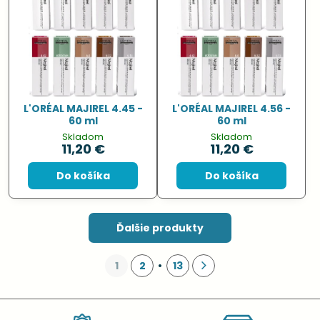
L'ORÉAL MAJIREL 4.45 -
L'ORÉAL MAJIREL 4.56 -
60 ml
60 ml
Skladom
Skladom
11,20 €
11,20 €
Do košíka
Do košíka
Ďalšie produkty
1
2
13