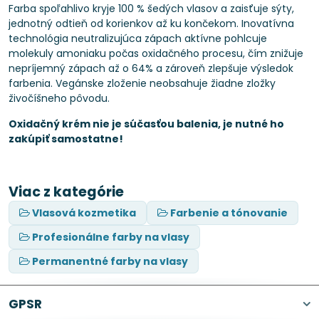
Farba spoľahlivo kryje 100 % šedých vlasov a zaisťuje sýty,
jednotný odtieň od korienkov až ku končekom. Inovatívna
technológia neutralizujúca zápach aktívne pohlcuje
molekuly amoniaku počas oxidačného procesu, čím znižuje
nepríjemný zápach až o 64% a zároveň zlepšuje výsledok
farbenia. Vegánske zloženie neobsahuje žiadne zložky
živočíšneho pôvodu.
Oxidačný krém nie je súčasťou balenia, je nutné ho
zakúpiť samostatne!
Viac z kategórie
Vlasová kozmetika
Farbenie a tónovanie
Profesionálne farby na vlasy
Permanentné farby na vlasy
GPSR