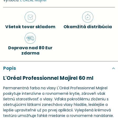
Výrobca:
L'ORÉAL Majirel
Všetok tovar skladom
Okamžitá distribúcia
Doprava nad 80 Eur
zdarma
Popis
L'Oréal Professionnel Majirel 60 ml
Permanentná farba na vlasy L'Oréal Professionnel Majirel
poskytuje intenzívne a rovnomerné krytie, zároveň však
šetrnú starostlivosť o vlasy. Vďaka pokročilému zloženiu s
ošetrujúcimi látkami zanecháva vlasy hladšie, lesklejšie a
lepšie upraviteľné už po prvej aplikácii. Vylepšená krémová
textúra umožňuje ľahké miešanie a rovnomerné nanášanie.