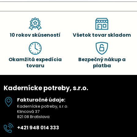
10 rokov skúseností
Všetok tovar skladom
Okamžitá expedícia
Bezpečný nákup a
tovaru
platba
Kadernícke potreby, s.r.o.
Fakturačné údaje:
Kadernícke potreby, s.r.o.
Klincová 37
821 08 Bratislava
+421 948 014 333