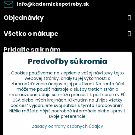
info​@kadernickepotreby​.sk
Objednávky
Všetko o nákupe
Pridajte sa k nám
Predvoľby súkromia
Facebook
Instagram
Cookies používame na zlepšenie vašej návštevy tejto
webovej stránky, analýzu jej výkonnosti a
Overené zákazníkmi
zhromažďovanie údajov o jej používaní. Na tento účel
môžeme použiť nástroje a služby tretích strán a
zhromaždené údaje sa môžu preniesť k partnerom v EÚ,
USA alebo iných krajinách. Kliknutím na „Prijať všetky
cookies“ vyjadrujete svoj súhlas s týmto spracovaním.
Nižšie môžete nájsť podrobné informácie alebo upraviť
svoje preferencie.
Zásady ochrany osobných údajov