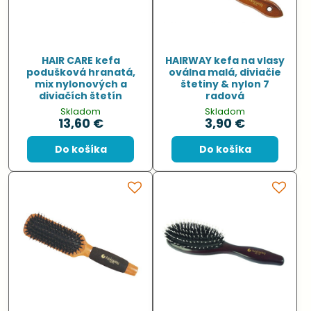
HAIR CARE kefa
HAIRWAY kefa na vlasy
podušková hranatá,
oválna malá, diviačie
mix nylonových a
štetiny & nylon 7
diviačích štetín
radová
Skladom
Skladom
13,60 €
3,90 €
Do košíka
Do košíka