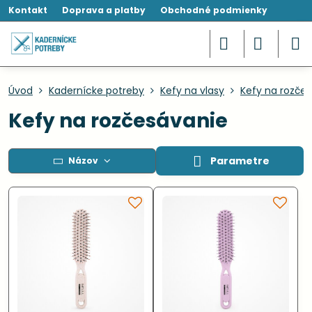
Kontakt
Doprava a platby
Obchodné podmienky
Úvod
Kadernícke potreby
Kefy na vlasy
Kefy na rozče
Kefy na rozčesávanie
Parametre
Názov