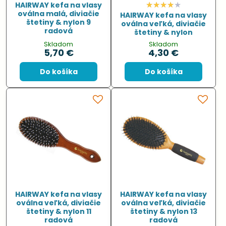
HAIRWAY kefa na vlasy
oválna malá, diviačie
HAIRWAY kefa na vlasy
štetiny & nylon 9
oválna veľká, diviačie
radová
štetiny & nylon
Skladom
Skladom
5,70 €
4,30 €
Do košíka
Do košíka
HAIRWAY kefa na vlasy
HAIRWAY kefa na vlasy
oválna veľká, diviačie
oválna veľká, diviačie
štetiny & nylon 11
štetiny & nylon 13
radová
radová