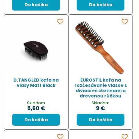
Do košíka
Do košíka
D.TANGLED kefa na
EUROSTIL kefa na
vlasy Matt Black
rozčesávanie vlasov s
diviačími štetinami a
drevenou rúčkou
Skladom
Skladom
5,60 €
9 €
Do košíka
Do košíka