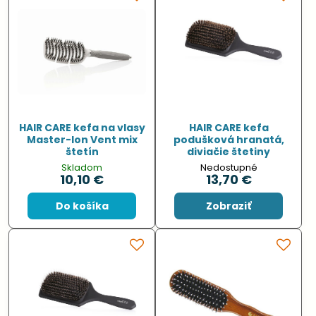
HAIR CARE kefa na vlasy
HAIR CARE kefa
Master-Ion Vent mix
podušková hranatá,
štetín
diviačie štetiny
Skladom
Nedostupné
10,10 €
13,70 €
Do košíka
Zobraziť