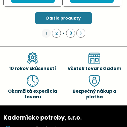
Ďalšie produkty
1
2
3
10 rokov skúseností
Všetok tovar skladom
Okamžitá expedícia
Bezpečný nákup a
tovaru
platba
Kadernícke potreby, s.r.o.