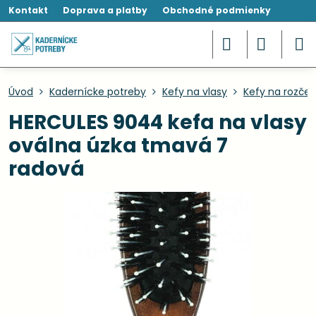
Kontakt
Doprava a platby
Obchodné podmienky
Úvod
Kadernícke potreby
Kefy na vlasy
Kefy na rozče
HERCULES 9044 kefa na vlasy
oválna úzka tmavá 7
radová