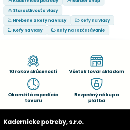
Kadernícke potreby
Barber Shop
Starostlivosť o vlasy
Hrebene a kefy na vlasy
Kefy na vlasy
Kefy na vlasy
Kefy na rozčesávanie
10 rokov skúseností
Všetok tovar skladom
Okamžitá expedícia
Bezpečný nákup a
tovaru
platba
Kadernícke potreby, s.r.o.