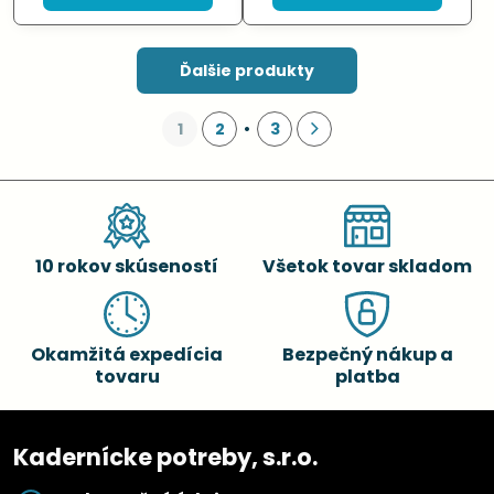
Ďalšie produkty
1
2
3
10 rokov skúseností
Všetok tovar skladom
Okamžitá expedícia
Bezpečný nákup a
tovaru
platba
Kadernícke potreby, s.r.o.