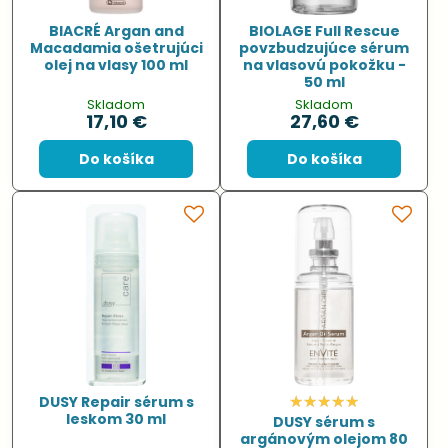
BIACRÉ Argan and
BIOLAGE Full Rescue
Macadamia ošetrujúci
povzbudzujúce sérum
olej na vlasy 100 ml
na vlasovú pokožku -
50 ml
Skladom
Skladom
17,10 €
27,60 €
Do košíka
Do košíka
DUSY Repair sérum s
leskom 30 ml
DUSY sérum s
argánovým olejom 80