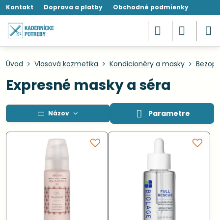
Kontakt
Doprava a platby
Obchodné podmienky
Úvod
Vlasová kozmetika
Kondicionéry a masky
Bezopl
Expresné masky a séra
Parametre
Názov