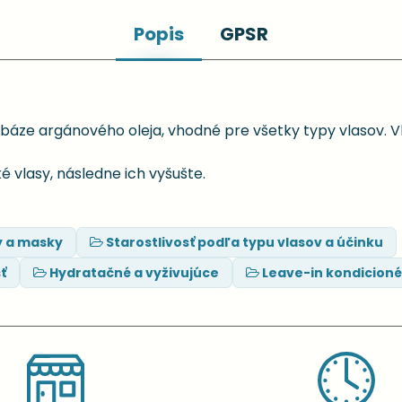
Popis
GPSR
a báze argánového oleja, vhodné pre všetky typy vlasov.
 vlasy, následne ich vyšušte.
y a masky
Starostlivosť podľa typu vlasov a účinku
ť
Hydratačné a vyživujúce
Leave-in kondicioné