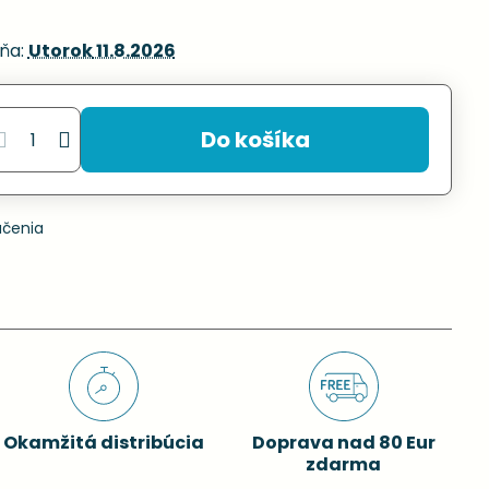
ňa:
Utorok
11.8.2026
Do košíka
učenia
Okamžitá distribúcia
Doprava nad 80 Eur
zdarma