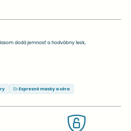
 Vlasom dodá jemnosť a hodvábny lesk,
ry
Expresné masky a séra