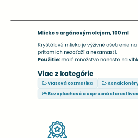
Mlieko s argánovým olejom, 100 ml
Kryštálové mlieko je výživné ošetrenie n
pritom ich nezaťaží a nezamastí.
Použitie:
malé množstvo naneste na vlhké
Viac z kategórie
Vlasová kozmetika
Kondicionér
Bezoplachová a expresná starostlivos