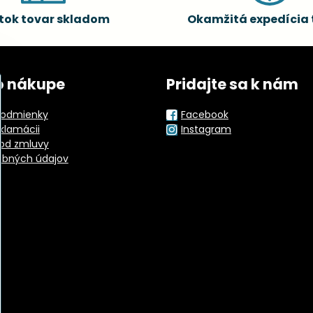
tok tovar skladom
Okamžitá expedícia 
o nákupe
Pridajte sa k nám
odmienky
Facebook
eklamácii
Instagram
od zmluvy
obných údajov