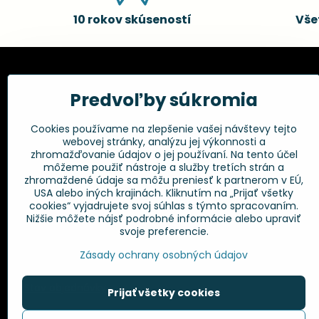
10 rokov skúseností
Vše
Kadernícke potreby, s.r.o.
Všetko 
Predvoľby súkromia
Fakturačné údaje:
Obchodné p
Cookies používame na zlepšenie vašej návštevy tejto
Postup pri r
Kadernícke potreby, s.r.o.
webovej stránky, analýzu jej výkonnosti a
Klincová 37
Odstúpenie 
zhromažďovanie údajov o jej používaní. Na tento účel
821 08 Bratislava
Ochrana os
môžeme použiť nástroje a služby tretích strán a
GPSR
zhromaždené údaje sa môžu preniesť k partnerom v EÚ,
+421 948 014 333
USA alebo iných krajinách. Kliknutím na „Prijať všetky
cookies“ vyjadrujete svoj súhlas s týmto spracovaním.
Nižšie môžete nájsť podrobné informácie alebo upraviť
info​@kadernickepotreby​.sk
svoje preferencie.
Objednávky
Zásady ochrany osobných údajov
Stav objednávky
Prijať všetky cookies