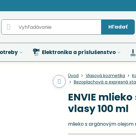
Hľadať
otreby
Elektronika a príslušenstvo
Úvod
Vlasová kozmetika
K
Bezoplachová a expresná star
ENVIE mlieko
vlasy 100 ml
mlieko s argánovým olejom 