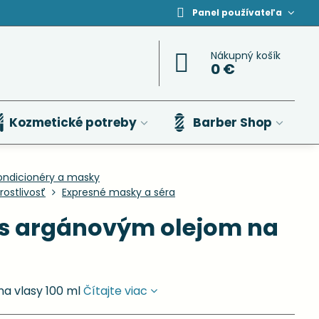
Panel používateľa
Nákupný košík
0 €
Kozmetické potreby
Barber Shop
ondicionéry a masky
ostlivosť
Expresné masky a séra
 s argánovým olejom na
na vlasy 100 ml
Čítajte viac