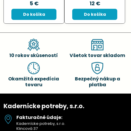
5 €
12 €
Do košíka
Do košíka
10 rokov skúseností
Všetok tovar skladom
Okamžitá expedícia
Bezpečný nákup a
tovaru
platba
Kadernícke potreby, s.r.o.
Fakturačné údaje:
Kadernícke potreby, s.r.o.
Klincová 37