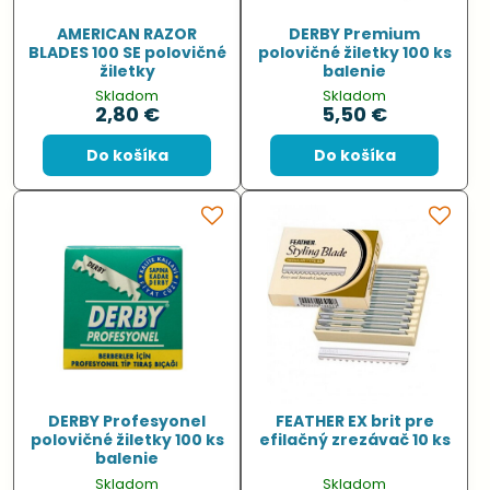
AMERICAN RAZOR
DERBY Premium
BLADES 100 SE polovičné
polovičné žiletky 100 ks
žiletky
balenie
Skladom
Skladom
2,80 €
5,50 €
Do košíka
Do košíka
DERBY Profesyonel
FEATHER EX brit pre
polovičné žiletky 100 ks
efilačný zrezávač 10 ks
balenie
Skladom
Skladom