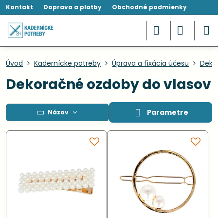
Kontakt
Doprava a platby
Obchodné podmienky
Úvod
Kadernícke potreby
Úprava a fixácia účesu
Deko
Dekoračné ozdoby do vlasov
Parametre
Názov