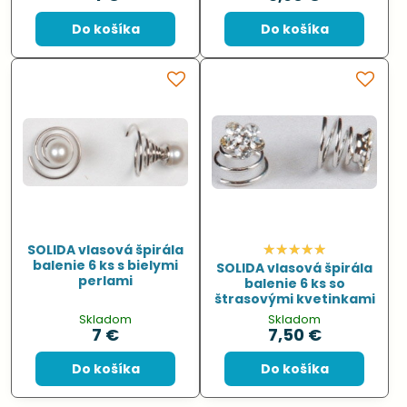
Do košíka
Do košíka
SOLIDA vlasová špirála
balenie 6 ks s bielymi
SOLIDA vlasová špirála
perlami
balenie 6 ks so
štrasovými kvetinkami
Skladom
Skladom
7 €
7,50 €
Do košíka
Do košíka