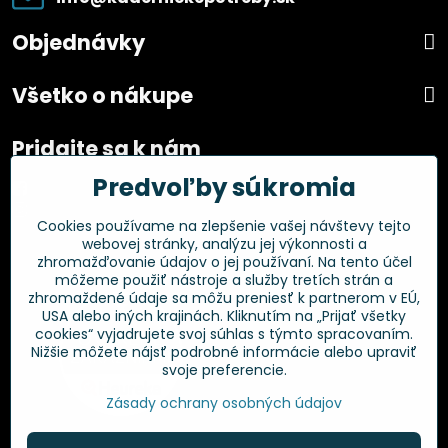
Objednávky
Všetko o nákupe
Pridajte sa k nám
Predvoľby súkromia
Facebook
Instagram
Cookies používame na zlepšenie vašej návštevy tejto
webovej stránky, analýzu jej výkonnosti a
Overené zákazníkmi
zhromažďovanie údajov o jej používaní. Na tento účel
môžeme použiť nástroje a služby tretích strán a
zhromaždené údaje sa môžu preniesť k partnerom v EÚ,
USA alebo iných krajinách. Kliknutím na „Prijať všetky
cookies“ vyjadrujete svoj súhlas s týmto spracovaním.
Nižšie môžete nájsť podrobné informácie alebo upraviť
svoje preferencie.
Zásady ochrany osobných údajov