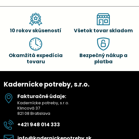
10 rokov skúseností
Všetok tovar skladom
Okamžitá expedícia
Bezpečný nákup a
tovaru
platba
Kadernícke potreby, s.r.o.
Fakturačné údaje:
Kadernícke potreby, s.r.o.
Klincová 37
821 08 Bratislava
+421 948 014 333
info​@kadernickepotreby​.sk