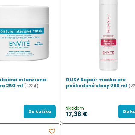
atačná intenzívna
DUSY Repair maska pre
ra 250 ml
poškodené vlasy 250 ml
(2234)
(22
Skladom
Do košíka
Do k
17,38 €