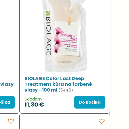
BIOLAGE Color Last Deep
 vlasy
Treatment kúra na farbené
vlasy - 100 ml
(5440)
Skladom
ošíka
Do košíka
11,30 €