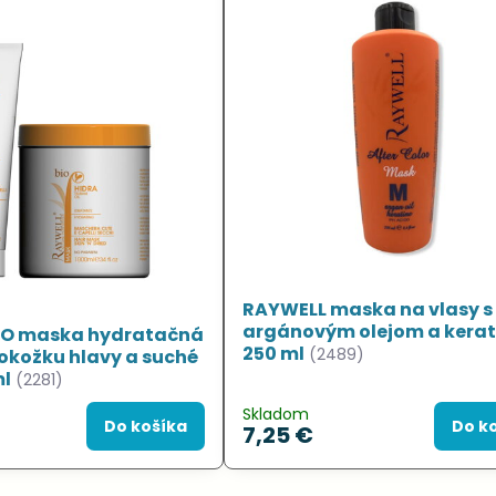
RAYWELL maska na vlasy s
argánovým olejom a kera
IO maska hydratačná
250 ml
(2489)
okožku hlavy a suché
ml
(2281)
Skladom
Do košíka
Do k
7,25 €