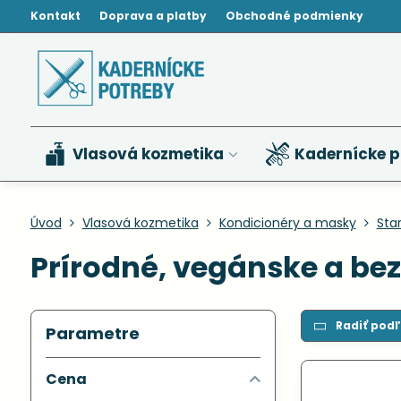
Kontakt
Doprava a platby
Obchodné podmienky
Vlasová kozmetika
Kadernícke p
Úvod
Vlasová kozmetika
Kondicionéry a masky
Sta
Prírodné, vegánske a be
Radiť podľ
Parametre
Cena