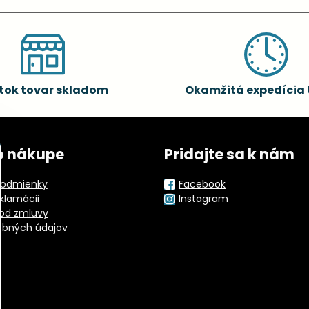
tok tovar skladom
Okamžitá expedícia 
o nákupe
Pridajte sa k nám
odmienky
Facebook
eklamácii
Instagram
od zmluvy
obných údajov