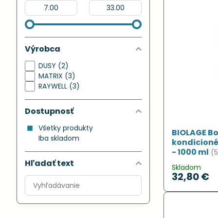
Od:
Do:
Výrobca
DUSY (2)
MATRIX (3)
RAYWELL (3)
Dostupnosť
Všetky produkty
BIOLAGE B
Iba skladom
kondicioné
- 1000 ml
(
Hľadať text
Skladom
32,80 €
Prehľadať
výsledky
filtra
fulltextom