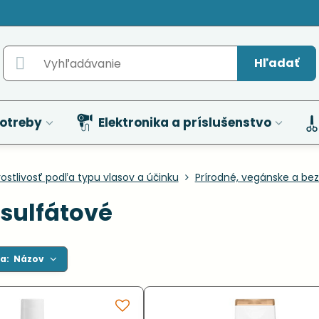
Hľadať
otreby
Elektronika a príslušenstvo
rostlivosť podľa typu vlasov a účinku
Prírodné, vegánske a be
zsulfátové
a:
Názov