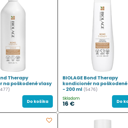
ond Therapy
BIOLAGE Bond Therapy
r na poškodené vlasy
kondicionér na poškodené
- 200 ml
5477)
(5476)
Skladom
Do košíka
Do k
16 €