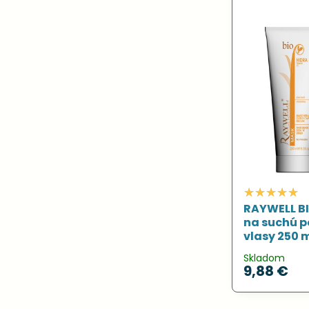
RAYWELL B
na suchú p
vlasy 250 
Skladom
9,88 €