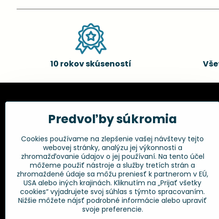
10 rokov skúseností
Vše
Kadernícke potreby, s.r.o.
Všetko 
Predvoľby súkromia
Fakturačné údaje:
Obchodné p
Cookies používame na zlepšenie vašej návštevy tejto
Postup pri r
Kadernícke potreby, s.r.o.
webovej stránky, analýzu jej výkonnosti a
Klincová 37
Odstúpenie 
zhromažďovanie údajov o jej používaní. Na tento účel
821 08 Bratislava
Ochrana os
môžeme použiť nástroje a služby tretích strán a
GPSR
zhromaždené údaje sa môžu preniesť k partnerom v EÚ,
+421 948 014 333
USA alebo iných krajinách. Kliknutím na „Prijať všetky
cookies“ vyjadrujete svoj súhlas s týmto spracovaním.
Nižšie môžete nájsť podrobné informácie alebo upraviť
info​@kadernickepotreby​.sk
svoje preferencie.