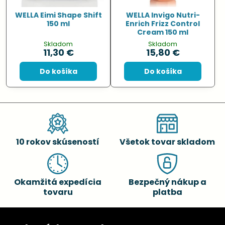
WELLA Eimi Shape Shift
WELLA Invigo Nutri-
150 ml
Enrich Frizz Control
Cream 150 ml
Skladom
Skladom
11,30 €
15,80 €
Do košíka
Do košíka
10 rokov skúseností
Všetok tovar skladom
Okamžitá expedícia
Bezpečný nákup a
tovaru
platba