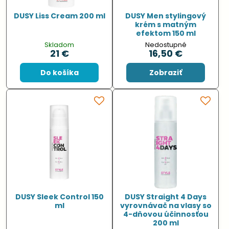
DUSY Liss Cream 200 ml
DUSY Men stylingový
krém s matným
efektom 150 ml
Skladom
Nedostupné
21 €
16,50 €
Do košíka
Zobraziť
DUSY Sleek Control 150
DUSY Straight 4 Days
ml
vyrovnávač na vlasy so
4-dňovou účinnosťou
200 ml