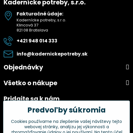
Kadernícke potreby, s.r.o.
Fakturačné údaje:
Kadernícke potreby, s.r.o.
Klincová 37
821 08 Bratislava
+421 948 014 333
info​@kadernickepotreby​.sk
Objednávky
Všetko o nákupe
Pridajte sa k nám
Predvoľby súkromia
Facebook
Instagram
Cookies používame na zlepšenie vašej návštevy tejto
webovej stránky, analýzu jej výkonnosti a
Overené zákazníkmi
zhromažďovanie údajov o jej používaní. Na tento účel