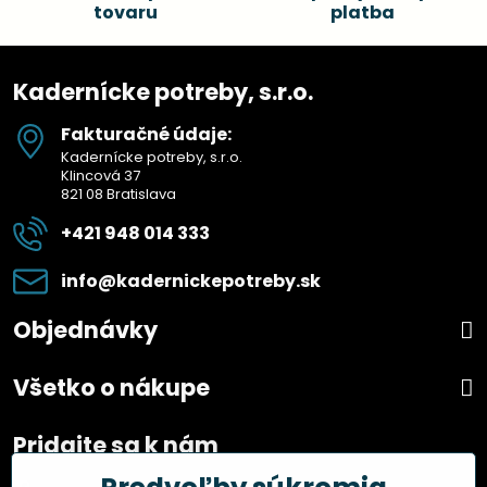
tovaru
platba
Kadernícke potreby, s.r.o.
Fakturačné údaje:
Kadernícke potreby, s.r.o.
Klincová 37
821 08 Bratislava
+421 948 014 333
info​@kadernickepotreby​.sk
Objednávky
Všetko o nákupe
Pridajte sa k nám