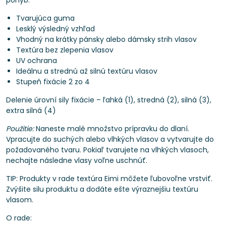
pohyb.
Tvarujúca guma
Lesklý výsledný vzhľad
Vhodný na krátky pánsky alebo dámsky strih vlasov
Textúra bez zlepenia vlasov
UV ochrana
Ideálnu a strednú až silnú textúru vlasov
Stupeň fixácie 2 zo 4
Delenie úrovní sily fixácie – ľahká (1), stredná (2), silná (3),
extra silná (4)
Použitie:
Naneste malé množstvo prípravku do dlaní.
Vpracujte do suchých alebo vlhkých vlasov a vytvarujte do
požadovaného tvaru. Pokiaľ tvarujete na vlhkých vlasoch,
nechajte následne vlasy voľne uschnúť.
TIP: Produkty v rade textúra Eimi môžete ľubovoľne vrstviť.
Zvýšite silu produktu a dodáte ešte výraznejšiu textúru
vlasom.
O rade: