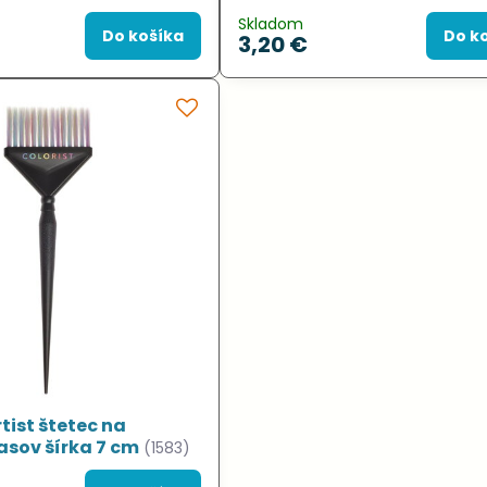
Skladom
Do košíka
Do k
3,20 €
tist štetec na
asov šírka 7 cm
(1583)