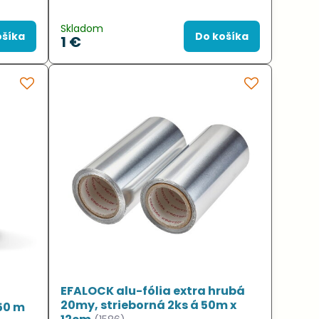
Skladom
ošíka
Do košíka
1 €
EFALOCK alu-fólia extra hrubá
20my, strieborná 2ks á 50m x
250 m