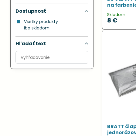
na farbeni
Dostupnosť
Skladom
8 €
Všetky produkty
Iba skladom
Hľadať text
Prehľadať
výsledky
filtra
fulltextom
BRATT čiap
jednorázo