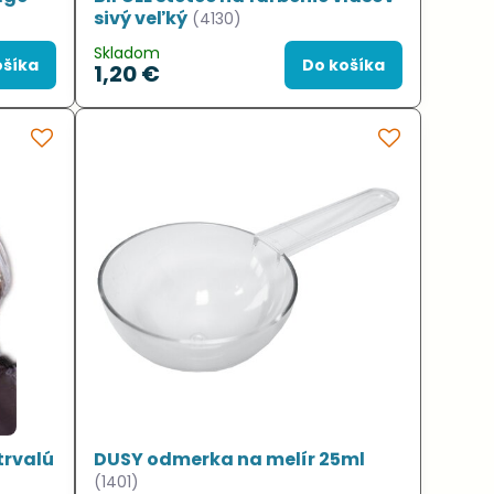
sivý veľký
(4130)
Skladom
ošíka
Do košíka
1,20 €
trvalú
DUSY odmerka na melír 25ml
m
(1401)