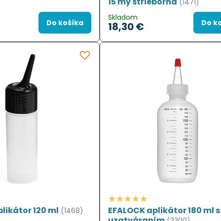
15 my strieborná
(1471)
Skladom
Do košíka
Do k
18,30 €
likátor 120 ml
EFALOCK aplikátor 180 ml s
(1468)
uzatváraním
(3300)