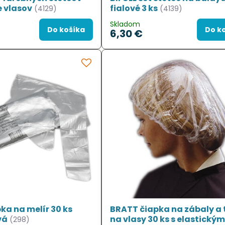
e vlasov
fialové 3 ks
(4129)
(4139)
Skladom
Do košíka
Do k
6,30 €
ka na melír 30 ks
BRATT čiapka na zábaly a 
vá
na vlasy 30 ks s elastický
(298)