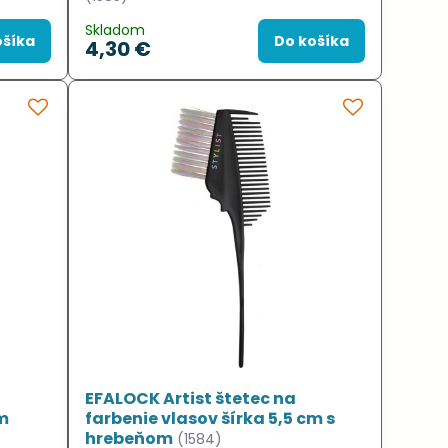
Skladom
ošíka
Do košíka
4,30 €
EFALOCK Artist štetec na
cm
farbenie vlasov šírka 5,5 cm s
hrebeňom
(1584)