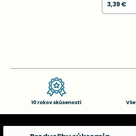
3,39 €
10 rokov skúseností
Vše
Kadernícke potreby, s.r.o.
Všetko 