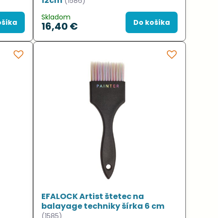
12cm
(1586)
Skladom
ošíka
Do košíka
16,40 €
EFALOCK Artist štetec na
balayage techniky šírka 6 cm
(1585)