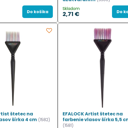
Skladom
Do košíka
Do k
2,71 €
tist štetec na
EFALOCK Artist štetec na
asov šírka 4 cm
farbenie vlasov šírka 5,5 
(1582)
(1581)