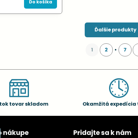
Do košíka
Ďalšie produkty
1
2
7
tok tovar skladom
Okamžitá expedícia 
o nákupe
Pridajte sa k nám