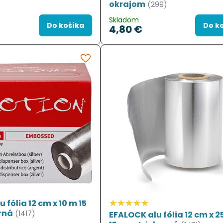
okrajom
(299)
Skladom
Do košíka
Do k
4,80 €
 fólia 12 cm x 10 m 15
rná
(1417)
EFALOCK alu fólia 12 cm x 