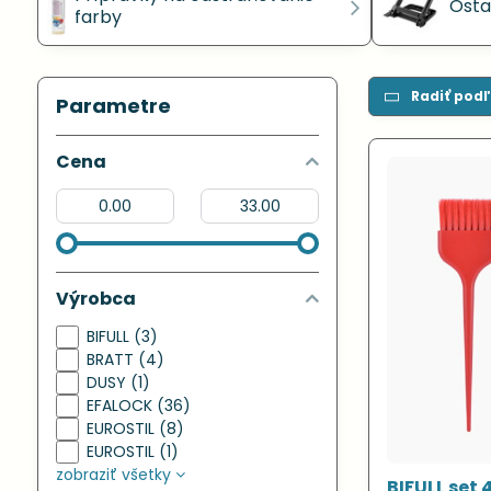
Ost
farby
Radiť podľ
Parametre
Cena
Od:
Do:
Výrobca
BIFULL (3)
BRATT (4)
DUSY (1)
EFALOCK (36)
EUROSTIL (8)
EUROSTIL (1)
zobraziť všetky
BIFULL set 