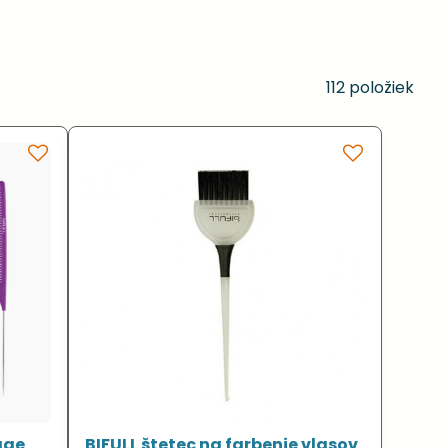
112
položiek
age
BIFULL štetec na farbenie vlasov