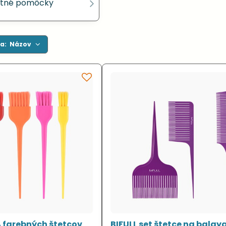
atné pomôcky
a:
Názov
4 farebných štetcov
BIFULL set štetce na balay