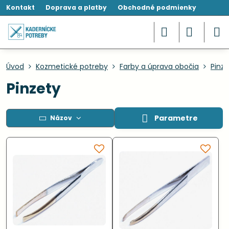
Kontakt
Doprava a platby
Obchodné podmienky
Úvod
Kozmetické potreby
Farby a úprava obočia
Pinze
Pinzety
Parametre
Názov