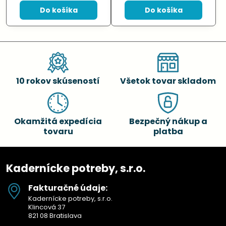
Do košíka
Do košíka
10 rokov skúseností
Všetok tovar skladom
Okamžitá expedícia
Bezpečný nákup a
tovaru
platba
Kadernícke potreby, s.r.o.
Fakturačné údaje:
Kadernícke potreby, s.r.o.
Klincová 37
821 08 Bratislava