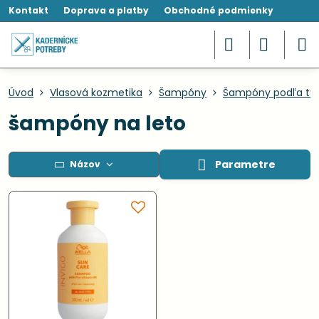
Kontakt
Doprava a platby
Obchodné podmienky
Úvod
Vlasová kozmetika
Šampóny
Šampóny podľa typ
šampóny na leto
Parametre
Názov