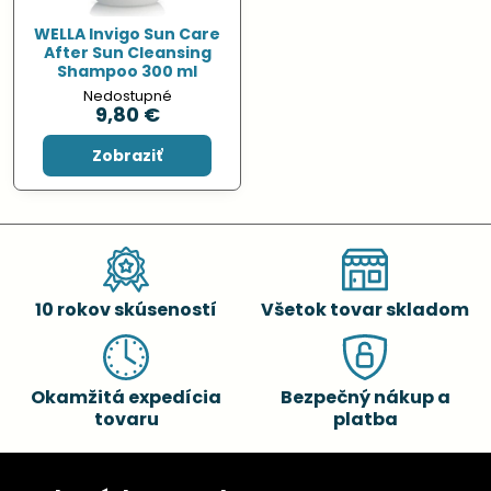
WELLA Invigo Sun Care
After Sun Cleansing
Shampoo 300 ml
Nedostupné
9,80 €
Zobraziť
10 rokov skúseností
Všetok tovar skladom
Okamžitá expedícia
Bezpečný nákup a
tovaru
platba