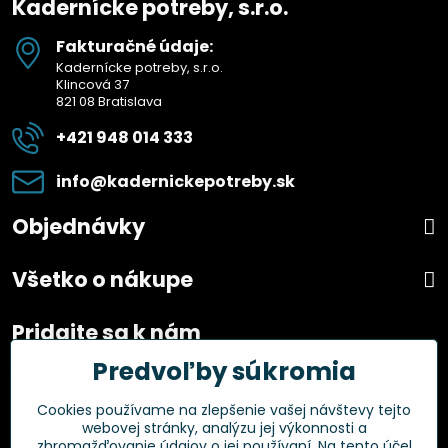
Kadernícke potreby, s.r.o.
Fakturačné údaje:
Kadernícke potreby, s.r.o.
Klincová 37
821 08 Bratislava
+421 948 014 333
info​@kadernickepotreby​.sk
Objednávky
Všetko o nákupe
Pridajte sa k nám
Predvoľby súkromia
Facebook
Instagram
Cookies používame na zlepšenie vašej návštevy tejto
webovej stránky, analýzu jej výkonnosti a
Overené zákazníkmi
zhromažďovanie údajov o jej používaní. Na tento účel