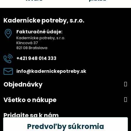
Kadernícke potreby, s.r.o.
Fakturačné údaje:
Kadernícke potreby, s.r.o.
Klincová 37
821 08 Bratislava
+421 948 014 333
info​@kadernickepotreby​.sk
Objednávky
Všetko o nákupe
Pridajte sa k nám
Predvoľby súkromia
Facebook