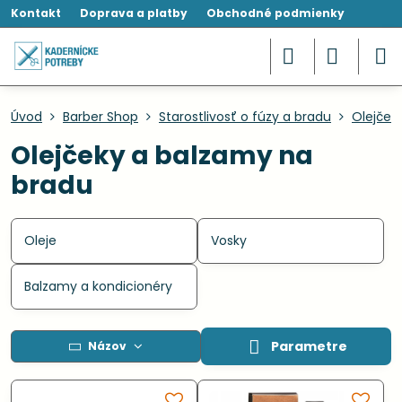
Kontakt
Doprava a platby
Obchodné podmienky
Úvod
Barber Shop
Starostlivosť o fúzy a bradu
Olejček
Olejčeky a balzamy na
bradu
Oleje
Vosky
Balzamy a kondicionéry
Parametre
Názov