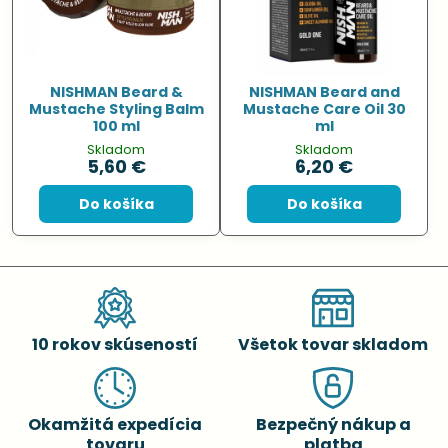
NISHMAN Beard &
NISHMAN Beard and
Mustache Styling Balm
Mustache Care Oil 30
100 ml
ml
Skladom
Skladom
5,60 €
6,20 €
Do košíka
Do košíka
10 rokov skúseností
Všetok tovar skladom
Okamžitá expedícia
Bezpečný nákup a
tovaru
platba