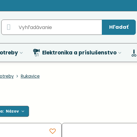
Hľadať
otreby
Elektronika a príslušenstvo
otreby
Rukavice
a:
Názov