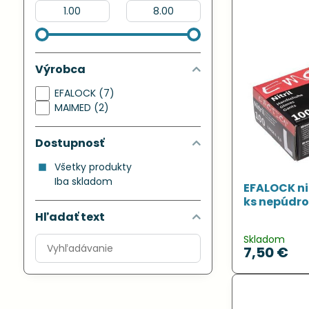
Od:
Do:
Výrobca
EFALOCK (7)
MAIMED (2)
Dostupnosť
Všetky produkty
Iba skladom
EFALOCK nit
ks nepúdr
Hľadať text
Skladom
Prehľadať
7,50 €
výsledky
filtra
fulltextom