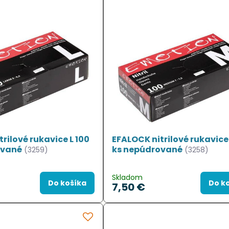
rilové rukavice L 100
EFALOCK nitrilové rukavice
ované
ks nepúdrované
(3259)
(3258)
Skladom
Do košíka
Do k
7,50 €