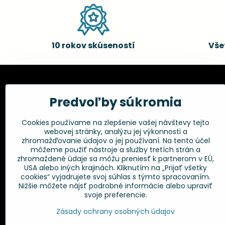
10 rokov skúseností
Vše
Kadernícke potreby, s.r.o.
Všetko 
Predvoľby súkromia
Fakturačné údaje:
Obchodné p
Cookies používame na zlepšenie vašej návštevy tejto
Postup pri r
Kadernícke potreby, s.r.o.
webovej stránky, analýzu jej výkonnosti a
Klincová 37
Odstúpenie 
zhromažďovanie údajov o jej používaní. Na tento účel
821 08 Bratislava
Ochrana os
môžeme použiť nástroje a služby tretích strán a
GPSR
zhromaždené údaje sa môžu preniesť k partnerom v EÚ,
+421 948 014 333
USA alebo iných krajinách. Kliknutím na „Prijať všetky
cookies“ vyjadrujete svoj súhlas s týmto spracovaním.
Nižšie môžete nájsť podrobné informácie alebo upraviť
info​@kadernickepotreby​.sk
svoje preferencie.
Objednávky
Zásady ochrany osobných údajov