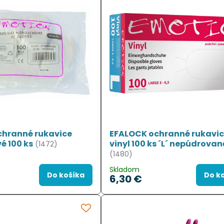
chranné rukavice
EFALOCK ochranné rukavi
é 100 ks
vinyl 100 ks ´L´ nepúdrovan
(1472)
(1480)
Skladom
Do košíka
Do k
6,30 €