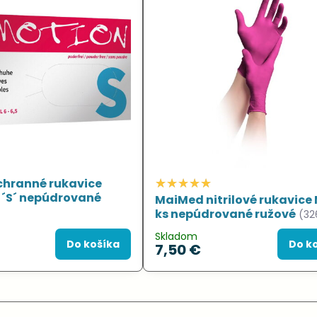
chranné rukavice
s ´S´ nepúdrované
MaiMed nitrilové rukavice 
ks nepúdrované ružové
(32
Skladom
Do košíka
Do k
7,50 €