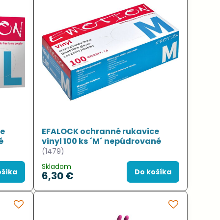
ce
EFALOCK ochranné rukavice
é
vinyl 100 ks ´M´ nepúdrované
(1479)
Skladom
ošíka
Do košíka
6,30 €