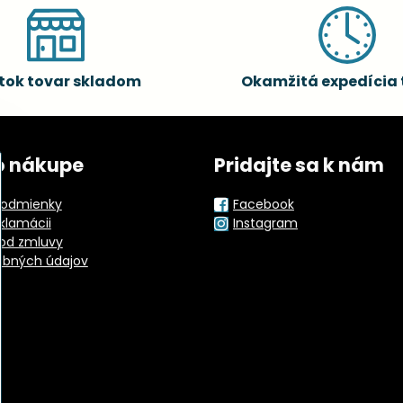
tok tovar skladom
Okamžitá expedícia 
o nákupe
Pridajte sa k nám
odmienky
Facebook
eklamácii
Instagram
od zmluvy
obných údajov