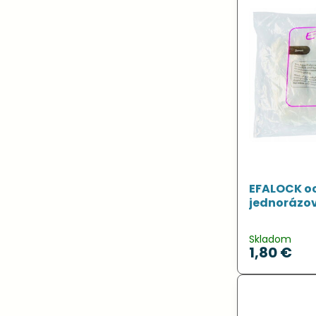
EFALOCK o
jednorázov
Skladom
1,80 €