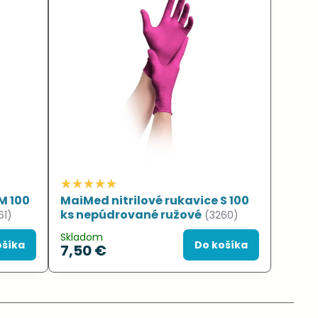
M 100
MaiMed nitrilové rukavice S 100
ks nepúdrované ružové
61)
(3260)
Skladom
ošíka
Do košíka
7,50 €