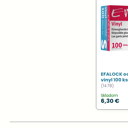
EFALOCK o
vinyl 100 k
(1478)
Skladom
6,30 €