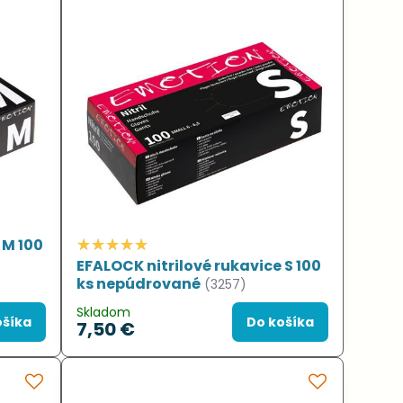
 M 100
EFALOCK nitrilové rukavice S 100
ks nepúdrované
(3257)
Skladom
ošíka
Do košíka
7,50 €