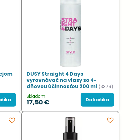
lejom
DUSY Straight 4 Days
vyrovnávač na vlasy so 4-
dňovou účinnosťou 200 ml
(3379)
Skladom
ošíka
Do košíka
17,50 €