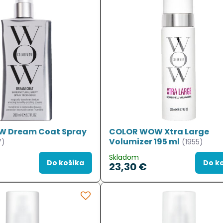
 Dream Coat Spray
COLOR WOW Xtra Large
Volumizer 195 ml
7)
(1955)
Skladom
Do košíka
Do k
23,30 €