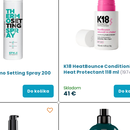
K18 HeatBounce Condition
Heat Protectant 118 ml
(197
o Setting Spray 200
Skladom
Do košíka
Do k
41 €