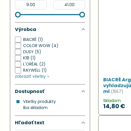
Od:
Do:
Výrobca
BIACRÉ (1)
COLOR WOW (4)
DUSY (5)
K18 (1)
L'ORÉAL (2)
RAYWELL (1)
zobraziť všetky
BIACRÉ Ar
vyhladzujú
Dostupnosť
ml
(1557)
Skladom
Všetky produkty
14,80 €
Iba skladom
Hľadať text