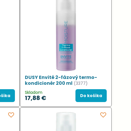
DUSY Envité 2-fázový termo-
kondicionér 200 ml
(3377)
Skladom
ošíka
Do košíka
17,88 €