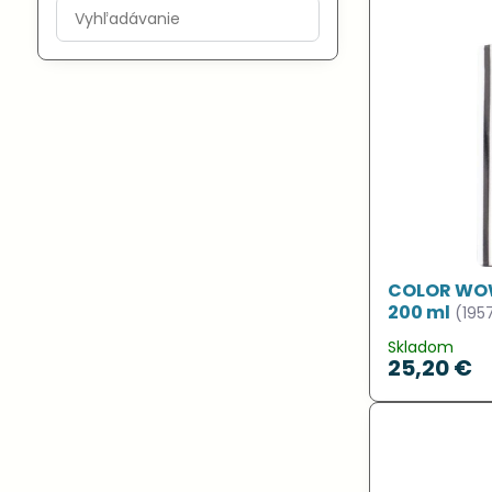
Prehľadať
výsledky
filtra
fulltextom
COLOR WOW
200 ml
(195
Skladom
25,20 €