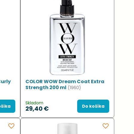
urly
COLOR WOW Dream Coat Extra
Strength 200 ml
(1960)
Skladom
ošíka
Do košíka
29,40 €