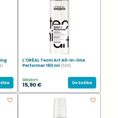
ing
L'ORÉAL Tecni Art All-In-One
Performer 190 ml
4)
(5011)
Skladom
ošíka
Do košíka
15,90 €