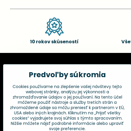
10 rokov skúseností
Vše
Kadernícke potreby, s.r.o.
Všetko 
Predvoľby súkromia
Fakturačné údaje:
Obchodné p
Cookies používame na zlepšenie vašej návštevy tejto
Postup pri r
Kadernícke potreby, s.r.o.
webovej stránky, analýzu jej výkonnosti a
Klincová 37
Odstúpenie 
zhromažďovanie údajov o jej používaní. Na tento účel
821 08 Bratislava
Ochrana os
môžeme použiť nástroje a služby tretích strán a
GPSR
zhromaždené údaje sa môžu preniesť k partnerom v EÚ,
+421 948 014 333
USA alebo iných krajinách. Kliknutím na „Prijať všetky
cookies“ vyjadrujete svoj súhlas s týmto spracovaním.
Nižšie môžete nájsť podrobné informácie alebo upraviť
info​@kadernickepotreby​.sk
svoje preferencie.