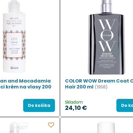
gan and Macadamia
COLOR WOW Dream Coat C
ci krém na vlasy 200
Hair 200 ml
(1958)
Skladom
Do košíka
Do k
24,10 €