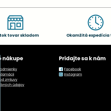
tok tovar skladom
Okamžitá expedícia 
o nákupe
Pridajte sa k nám
odmienky
Facebook
eklamácii
Instagram
od zmluvy
obných údajov