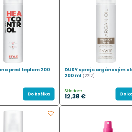
na pred teplom 200
DUSY sprej s argánovým o
200 ml
(2212)
Skladom
Do košíka
Do k
12,38 €