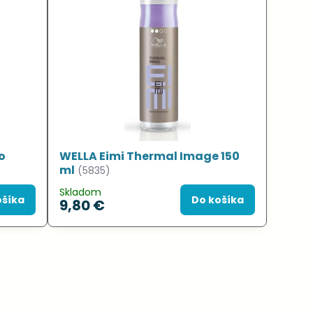
o
WELLA Eimi Thermal Image 150
ml
(5835)
Skladom
ošíka
Do košíka
9,80 €