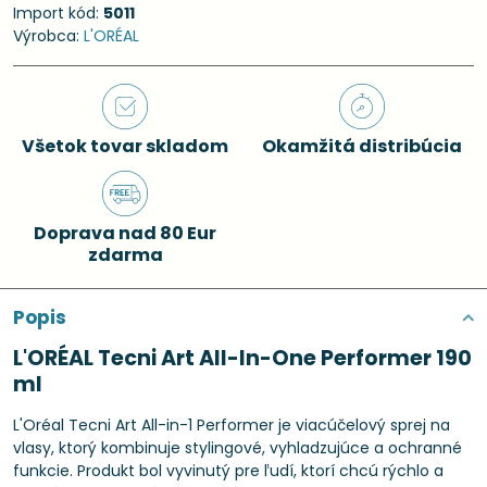
Import kód:
5011
Výrobca:
L'ORÉAL
Všetok tovar skladom
Okamžitá distribúcia
Doprava nad 80 Eur
zdarma
Popis
L'ORÉAL Tecni Art All-In-One Performer 190
ml
L'Oréal Tecni Art All-in-1 Performer je viacúčelový sprej na
vlasy, ktorý kombinuje stylingové, vyhladzujúce a ochranné
funkcie. Produkt bol vyvinutý pre ľudí, ktorí chcú rýchlo a