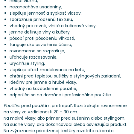
nelepí vlákna,
nezanecháva usadeniny,
zlepšuje jemnosť a sypkosť vlasov,
zdôrazňuje prirodzenú textúru,
vhodný pre rovné, vlnité a kučeravé vlasy,
jemne definuje vlny a kučery,
pôsobí proti pôsobeniu vlhkosti,
funguje ako osvieženie účesu,
rovnomerne sa rozprašuje,
uľahčuje rozčesávanie,
urýchľuje styling,
zlepšuje efekt modelovania na kefu,
chráni pred teplotou sušičky a stylingových zariadení,
ideálny pre jemné a hrubé vlasy,
vhodný na každodenné použitie,
odporúča sa na domáce i profesionálne použitie
Použitie:
pred použitím pretrepať. Rozstrekujte rovnomerne
na vlasy zo vzdialenosti 20 – 30 cm.
Na mokré vlasy: ako primer pred sušením alebo stylingom.
Na suché vlasy: ako dokončovací alebo osviežujúci produkt.
Na zvýraznenie prirodzenej textúry rozotrite rukami a