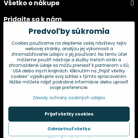
Všetko o nákupe
Pridajte sa k nám
Predvoľby súkromia
Facebook
Instagram
Cookies používame na zlepšenie vašej návštevy tejto
webovej stránky, analýzu jej výkonnosti a
Overené zákazníkmi
zhromažďovanie údajov o jej používaní. Na tento účel
môžeme použiť nástroje a služby tretích strán a
zhromaždené údaje sa môžu preniesť k partnerom v EÚ,
USA alebo iných krajinách. Kliknutím na „Prijať všetky
cookies“ vyjadrujete svoj súhlas s týmto spracovaním.
Nižšie môžete nájsť podrobné informácie alebo upraviť
svoje preferencie.
Zásady ochrany osobných údajov
Prijať všetky cookies
©
2026
Copyright
Odmietnuť všetko
Predvoľby súkromia
Zásady ochrany osobných údajov