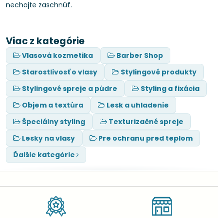
nechajte zaschnúť.
Viac z kategórie
Vlasová kozmetika
Barber Shop
Starostlivosť o vlasy
Stylingové produkty
Stylingové spreje a púdre
Styling a fixácia
Objem a textúra
Lesk a uhladenie
Špeciálny styling
Texturizačné spreje
Lesky na vlasy
Pre ochranu pred teplom
Ďalšie kategórie