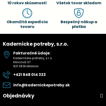
10 rokov skúseností
Všetok tovar skladom
Okamžitá expedícia
Bezpečný nákup a
tovaru
platba
Kadernícke potreby, s.r.o.
Fakturačné údaje:
Kadernícke potreby, s.r.o.
Klincová 37
821 08 Bratislava
+421 948 014 333
info​@kadernickepotreby​.sk
Objednávky