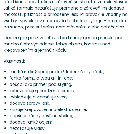
efektívne upraviť účes a zároveň sa starať o zdravie vlasov.
Ľahká formula nezaťažuje pramene a zároveň im dodáva
mäkkosť, pružnosť a prirodzený lesk. Prípravok je vhodný na
všetky typy vlasov a na každú techniku stylingu – na mokro,
na sucho, pred sušením, narovnávaním alebo natáčaním.
Ideálne pre používateľov, ktorí hľadajú jeden produkt pre
mnoho úloh: vyhladenie, ľahký objem, kontrolu nad
krepovatením a jemnú fixáciu.
Vlastnosti:
multifunkčný sprej pre každodennú stylizáciu,
ľahká formula typu all-in-one,
pôsobí ako primer pod styling,
zabezpečuje prirodzenú fixáciu,
vyhladzuje a zjemňuje vlasy,
dodáva zdravý lesk,
znižuje krepovatenie a elektrizovanie,
zlepšuje náchylnosť na styling,
dodáva ľahký objem,
nezaťažuje vlasy,