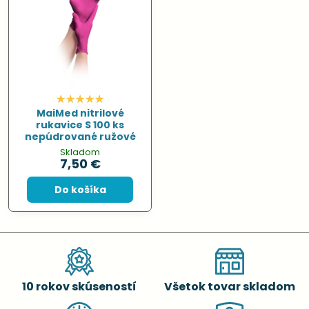
MaiMed nitrilové
rukavice S 100 ks
nepúdrované ružové
Skladom
7,50 €
Do košíka
10 rokov skúseností
Všetok tovar skladom