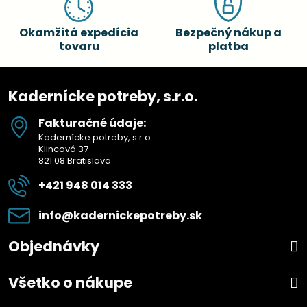
Okamžitá expedícia
Bezpečný nákup a
tovaru
platba
Kadernícke potreby, s.r.o.
Fakturačné údaje:
Kadernícke potreby, s.r.o.
Klincová 37
821 08 Bratislava
+421 948 014 333
info​@kadernickepotreby​.sk
Objednávky
Všetko o nákupe