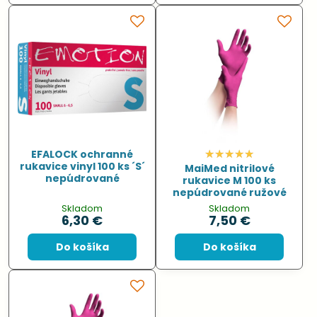
EFALOCK ochranné
rukavice vinyl 100 ks ´S´
MaiMed nitrilové
nepúdrované
rukavice M 100 ks
nepúdrované ružové
Skladom
Skladom
6,30 €
7,50 €
Do košíka
Do košíka