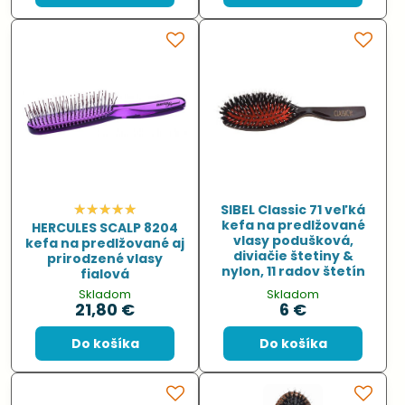
SIBEL Classic 71 veľká
kefa na predlžované
HERCULES SCALP 8204
vlasy podušková,
kefa na predlžované aj
diviačie štetiny &
prirodzené vlasy
nylon, 11 radov štetín
fialová
Skladom
Skladom
21,80 €
6 €
Do košíka
Do košíka