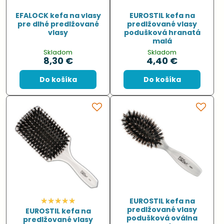
EFALOCK kefa na vlasy
EUROSTIL kefa na
pre dlhé predlžované
predlžované vlasy
vlasy
podušková hranatá
malá
Skladom
Skladom
8,30 €
4,40 €
Do košíka
Do košíka
EUROSTIL kefa na
predlžované vlasy
EUROSTIL kefa na
podušková oválna
predlžované vlasy