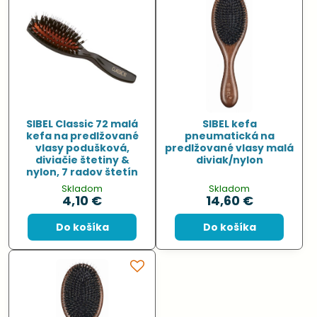
SIBEL Classic 72 malá
SIBEL kefa
kefa na predlžované
pneumatická na
vlasy podušková,
predlžované vlasy malá
diviačie štetiny &
diviak/nylon
nylon, 7 radov štetín
Skladom
Skladom
4,10 €
14,60 €
Do košíka
Do košíka