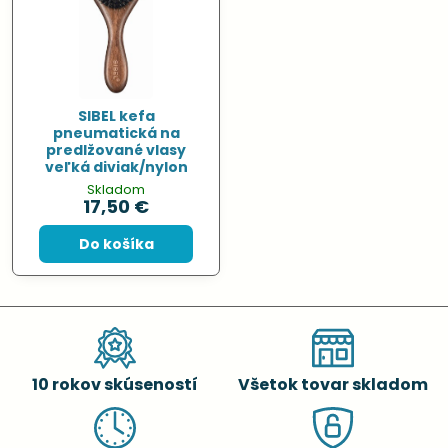
SIBEL kefa
pneumatická na
predlžované vlasy
veľká diviak/nylon
Skladom
17,50 €
Do košíka
10 rokov skúseností
Všetok tovar skladom