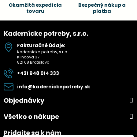
Okamžitá expedícia
Bezpečný nákup a
tovaru
platba
Kadernícke potreby, s.r.o.
Fakturačné údaje:
Kadernícke potreby, s.r.o.
Klincová 37
821 08 Bratislava
+421 948 014 333
info​@kadernickepotreby​.sk
Objednávky
Všetko o nákupe
Pridajte sa k nám