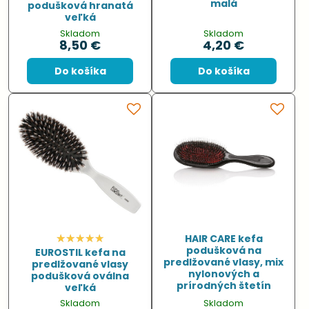
malá
podušková hranatá
veľká
Skladom
Skladom
8,50 €
4,20 €
Do košíka
Do košíka
HAIR CARE kefa
podušková na
EUROSTIL kefa na
predlžované vlasy, mix
predlžované vlasy
nylonových a
podušková oválna
prírodných štetín
veľká
Skladom
Skladom