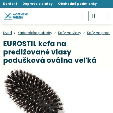
Kontakt
Doprava a platby
Obchodné podmienky
Úvod
Kadernícke potreby
Kefy na vlasy
Kefy na predĺž
EUROSTIL kefa na
predlžované vlasy
podušková oválna veľká