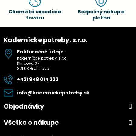
Okamžitá expedícia
Bezpečný nákup a
tovaru
platba
Kadernícke potreby, s.r.o.
Fakturačné údaje:
Kadernícke potreby, s.r.o.
Klincová 37
821 08 Bratislava
+421 948 014 333
info​@kadernickepotreby​.sk
Objednávky
Všetko o nákupe