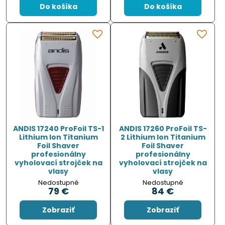
Do košíka
Do košíka
ANDIS 17240 ProFoil TS-1
ANDIS 17260 ProFoil TS-
Lithium Ion Titanium
2 Lithium Ion Titanium
Foil Shaver
Foil Shaver
profesionálny
profesionálny
vyholovací strojček na
vyholovací strojček na
vlasy
vlasy
Nedostupné
Nedostupné
79 €
84 €
Zobraziť
Zobraziť