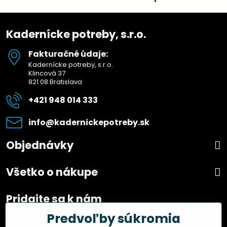
Kadernícke potreby, s.r.o.
Fakturačné údaje:
Kadernícke potreby, s.r.o.
Klincová 37
821 08 Bratislava
+421 948 014 333
info​@kadernickepotreby​.sk
Objednávky
Všetko o nákupe
Pridajte sa k nám
Predvoľby súkromia
Facebook