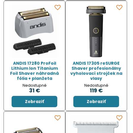
ANDIS 17280 ProFoil
ANDIS 17305 reSURGE
Lithium Ion Titanium
Shaver profesionálny
Foil Shaver náhradná
vyholovací strojček na
fólia + planžeta
vlasy
Nedostupné
Nedostupné
31 €
119 €
Zobraziť
Zobraziť