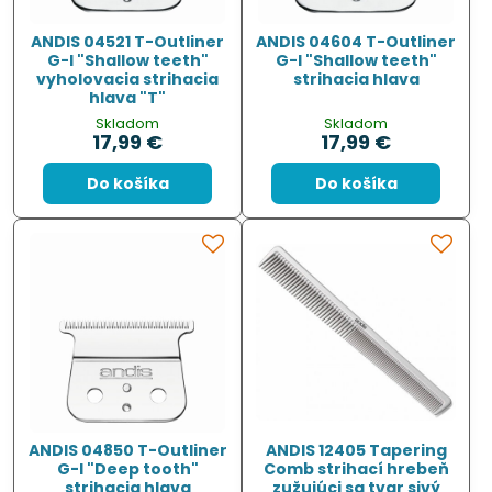
ANDIS 04521 T-Outliner
ANDIS 04604 T-Outliner
G-I "Shallow teeth"
G-I "Shallow teeth"
vyholovacia strihacia
strihacia hlava
hlava "T"
Skladom
Skladom
17,99 €
17,99 €
Do košíka
Do košíka
ANDIS 04850 T-Outliner
ANDIS 12405 Tapering
G-I "Deep tooth"
Comb strihací hrebeň
strihacia hlava
zužujúci sa tvar sivý