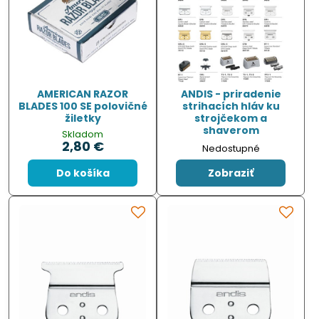
AMERICAN RAZOR
ANDIS - priradenie
BLADES 100 SE polovičné
strihacích hláv ku
žiletky
strojčekom a
shaverom
Skladom
2,80 €
Nedostupné
Do košíka
Zobraziť