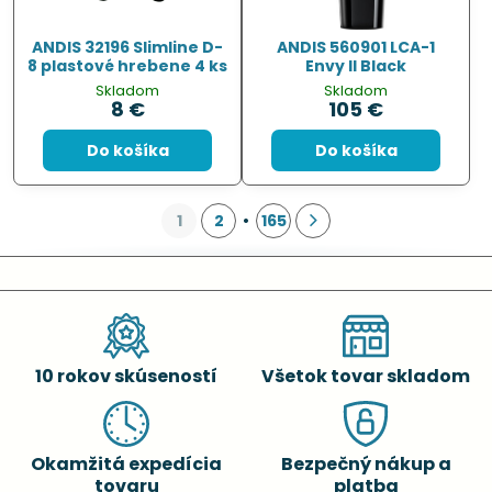
ANDIS 32196 Slimline D-
ANDIS 560901 LCA-1
8 plastové hrebene 4 ks
Envy II Black
Skladom
Skladom
8 €
105 €
Do košíka
Do košíka
1
2
165
10 rokov skúseností
Všetok tovar skladom
Okamžitá expedícia
Bezpečný nákup a
tovaru
platba