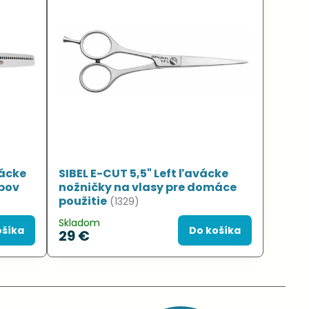
vácke
SIBEL E-CUT 5,5" Left ľavácke
ubov
nožničky na vlasy pre domáce
použitie
(1329)
Skladom
ošíka
Do košíka
29 €