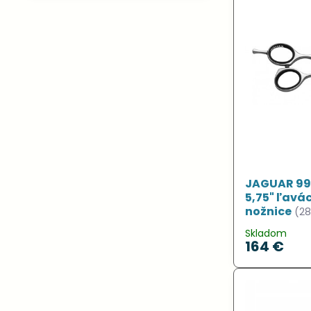
fulltextom
JAGUAR 995
5,75" ľavá
nožnice
(2
Skladom
164 €