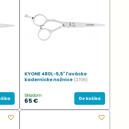
KYONE 480L-5,5" ľavácke
kadernicke nožnice
(3706)
Skladom
ošíka
Do košíka
65 €