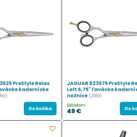
525 PreStyle Relax
JAGUAR 823575 PreStyle R
 ľavácke kadernícke
Left 5,75" ľavácke kaderní
nožnice
950)
(2951)
Skladom
Do košíka
Do k
49 €