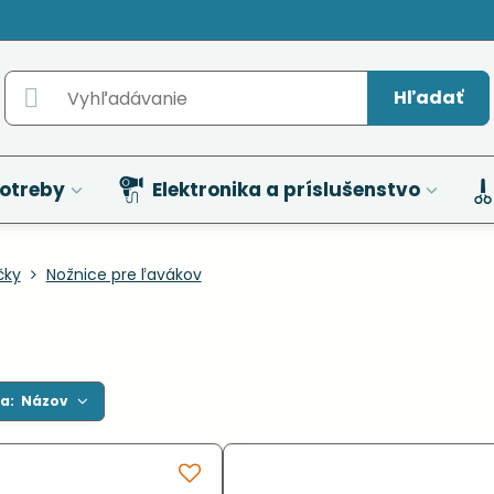
Hľadať
otreby
Elektronika a príslušenstvo
čky
Nožnice pre ľavákov
a:
Názov