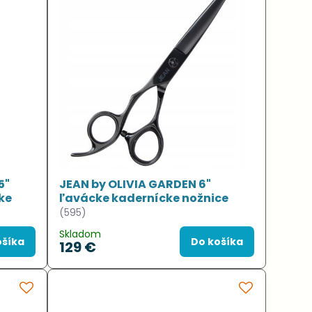
5"
JEAN by OLIVIA GARDEN 6"
ke
ľavácke kadernícke nožnice
(595)
Skladom
ošíka
Do košíka
129 €