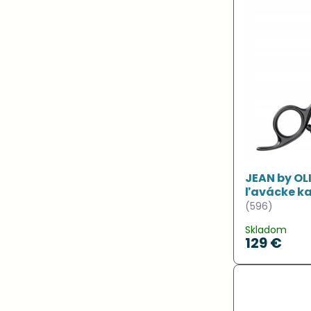
JEAN by OL
ľavácke ka
(596)
Skladom
129 €