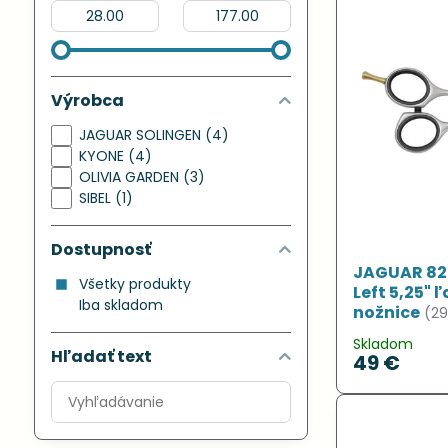
Od:
Do:
Výrobca
JAGUAR SOLINGEN (4)
KYONE (4)
OLIVIA GARDEN (3)
SIBEL (1)
Dostupnosť
JAGUAR 823
Všetky produkty
Left 5,25"
Iba skladom
nožnice
(2
Skladom
Hľadať text
49 €
Prehľadať
výsledky
filtra