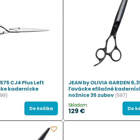
75 CJ4 Plus Left
JEAN by OLIVIA GARDEN 6,3
cke kadernícke
ľavácke efilačné kaderníc
nožnice 35 zubov
899)
(597)
Skladom
Do košíka
Do k
129 €