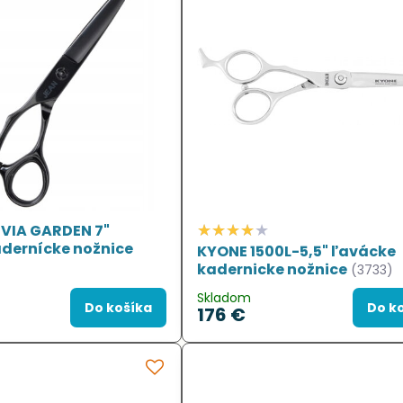
IVIA GARDEN 7"
dernícke nožnice
KYONE 1500L-5,5" ľavácke
kadernicke nožnice
(3733)
Skladom
Do košíka
Do k
176 €