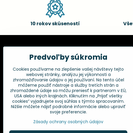
10 rokov skúseností
Vše
Kadernícke potreby, s.r.o.
Všetko 
Predvoľby súkromia
Fakturačné údaje:
Obchodné p
Cookies používame na zlepšenie vašej návštevy tejto
Postup pri r
Kadernícke potreby, s.r.o.
webovej stránky, analýzu jej výkonnosti a
Klincová 37
Odstúpenie 
zhromažďovanie údajov o jej používaní. Na tento účel
821 08 Bratislava
Ochrana os
môžeme použiť nástroje a služby tretích strán a
GPSR
zhromaždené údaje sa môžu preniesť k partnerom v EÚ,
+421 948 014 333
USA alebo iných krajinách. Kliknutím na „Prijať všetky
cookies“ vyjadrujete svoj súhlas s týmto spracovaním.
Nižšie môžete nájsť podrobné informácie alebo upraviť
info​@kadernickepotreby​.sk
svoje preferencie.
Objednávky
Zásady ochrany osobných údajov