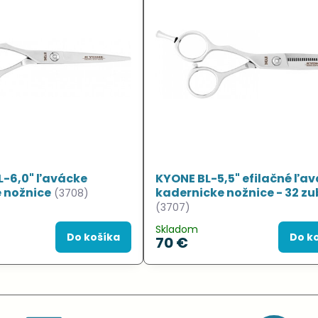
-6,0" ľavácke
KYONE BL-5,5" efilačné ľa
 nožnice
kadernicke nožnice - 32 z
(3708)
(3707)
Skladom
Do košíka
Do k
70 €