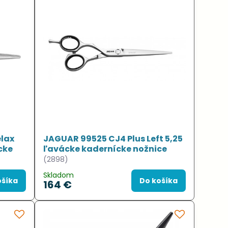
elax
JAGUAR 99525 CJ4 Plus Left 5,25
cke
ľavácke kadernícke nožnice
(2898)
Skladom
ošíka
Do košíka
164 €