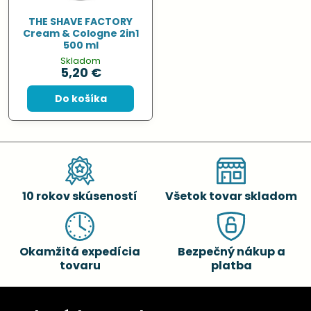
THE SHAVE FACTORY
Cream & Cologne 2in1
500 ml
Skladom
5,20 €
Do košíka
10 rokov skúseností
Všetok tovar skladom
Okamžitá expedícia
Bezpečný nákup a
tovaru
platba