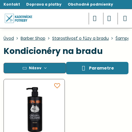
Kontakt
Doprava a platby
Obchodné podmienky
Úvod
Barber Shop
Starostlivosť o fúzy a bradu
Šampóny
Kondicionéry na bradu
Parametre
Názov