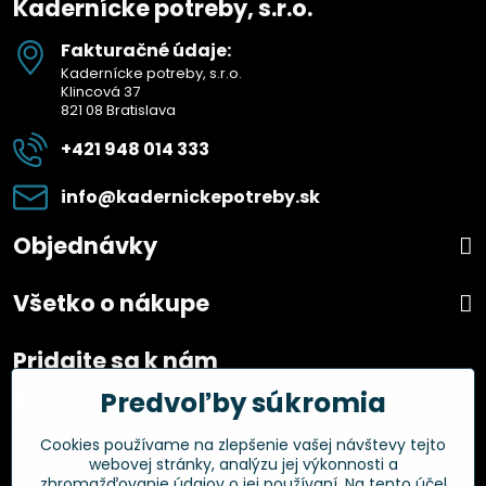
Kadernícke potreby, s.r.o.
Fakturačné údaje:
Kadernícke potreby, s.r.o.
Klincová 37
821 08 Bratislava
+421 948 014 333
info​@kadernickepotreby​.sk
Objednávky
Všetko o nákupe
Pridajte sa k nám
Predvoľby súkromia
Facebook
Instagram
Cookies používame na zlepšenie vašej návštevy tejto
webovej stránky, analýzu jej výkonnosti a
Overené zákazníkmi
zhromažďovanie údajov o jej používaní. Na tento účel