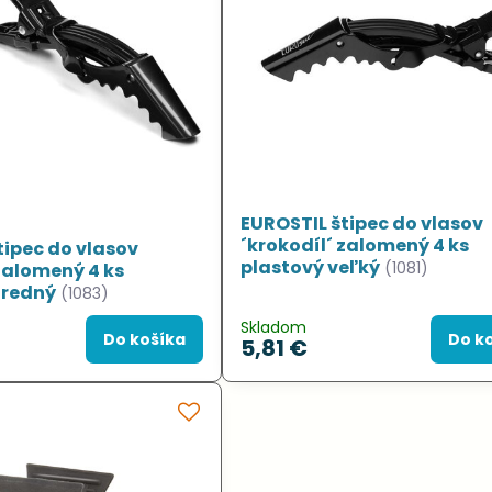
EUROSTIL štipec do vlasov
´krokodíl´ zalomený 4 ks
tipec do vlasov
plastový veľký
(1081)
 zalomený 4 ks
tredný
(1083)
Skladom
Do košíka
Do k
5,81 €