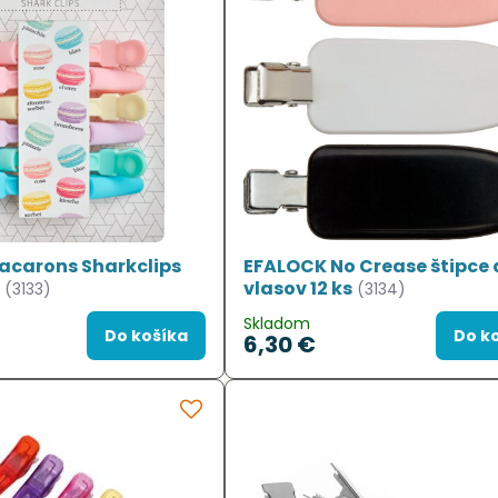
acarons Sharkclips
EFALOCK No Crease štipce 
s
vlasov 12 ks
(3133)
(3134)
Skladom
Do košíka
Do k
6,30 €