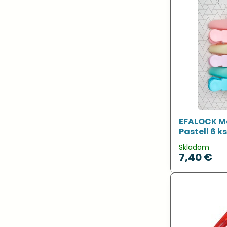
EFALOCK M
Pastell 6 k
Skladom
7,40 €