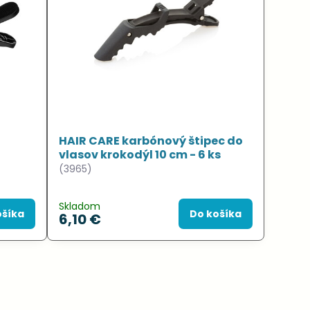
HAIR CARE karbónový štipec do
vlasov krokodýl 10 cm - 6 ks
(3965)
Skladom
ošíka
Do košíka
6,10 €