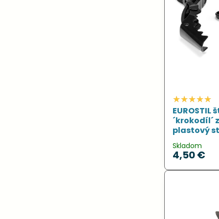
EUROSTIL š
´krokodíl´
plastový s
Skladom
4,50 €