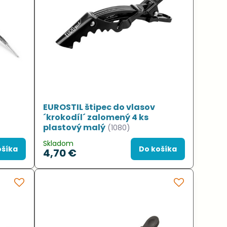
EUROSTIL štipec do vlasov
´krokodíl´ zalomený 4 ks
plastový malý
(1080)
Skladom
ošíka
Do košíka
4,70 €