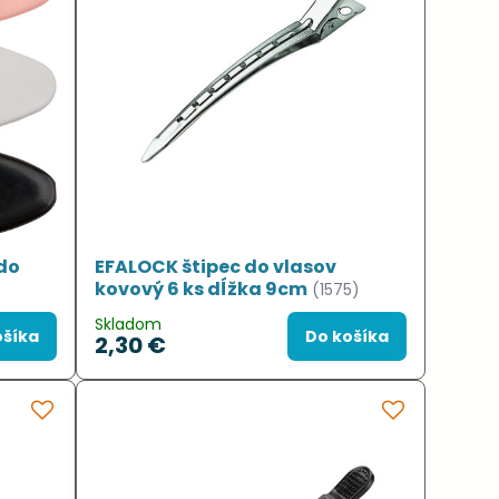
do
EFALOCK štipec do vlasov
kovový 6 ks dĺžka 9cm
(1575)
Skladom
ošíka
Do košíka
2,30 €