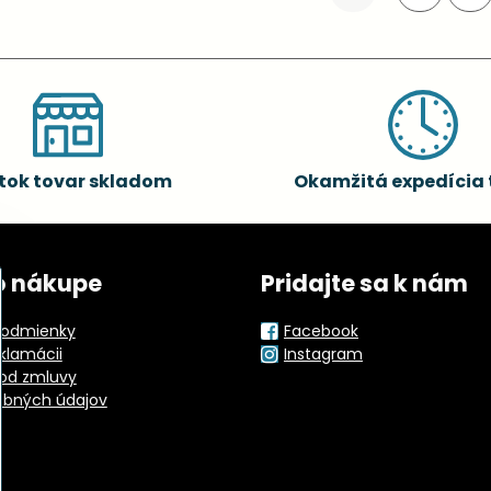
tok tovar skladom
Okamžitá expedícia 
o nákupe
Pridajte sa k nám
odmienky
Facebook
eklamácii
Instagram
od zmluvy
obných údajov