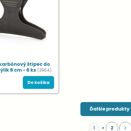
karbónový štipec do
lik 8 cm - 6 ks
(3964)
Do košíka
Ďalšie produkty
1
2