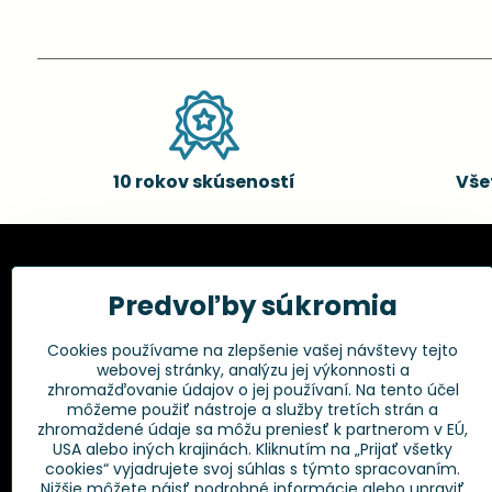
10 rokov skúseností
Vše
Kadernícke potreby, s.r.o.
Všetko 
Predvoľby súkromia
Fakturačné údaje:
Obchodné p
Cookies používame na zlepšenie vašej návštevy tejto
Postup pri r
Kadernícke potreby, s.r.o.
webovej stránky, analýzu jej výkonnosti a
Klincová 37
Odstúpenie 
zhromažďovanie údajov o jej používaní. Na tento účel
821 08 Bratislava
Ochrana os
môžeme použiť nástroje a služby tretích strán a
GPSR
zhromaždené údaje sa môžu preniesť k partnerom v EÚ,
+421 948 014 333
USA alebo iných krajinách. Kliknutím na „Prijať všetky
cookies“ vyjadrujete svoj súhlas s týmto spracovaním.
Nižšie môžete nájsť podrobné informácie alebo upraviť