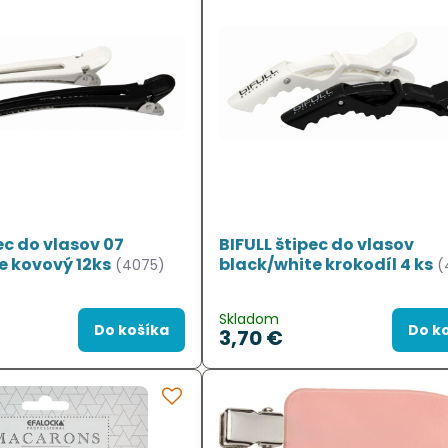
ec do vlasov 07
BIFULL štipec do vlasov
e kovový 12ks
black/white krokodíl 4 ks
(4075)
(
Skladom
Do košíka
Do k
3,70 €