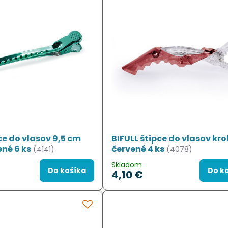
ce do vlasov 9,5 cm
BIFULL štipce do vlasov kro
ené 6 ks
červené 4 ks
(4141)
(4078)
Skladom
Do košíka
Do k
4,10 €