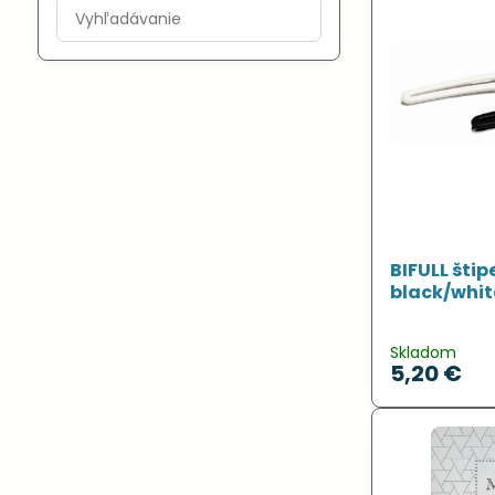
Prehľadať
výsledky
filtra
fulltextom
BIFULL štip
black/whit
Skladom
5,20 €