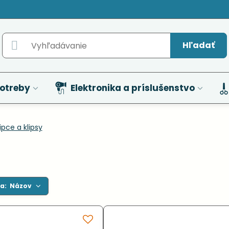
Hľadať
otreby
Elektronika a príslušenstvo
ipce a klipsy
a:
Názov