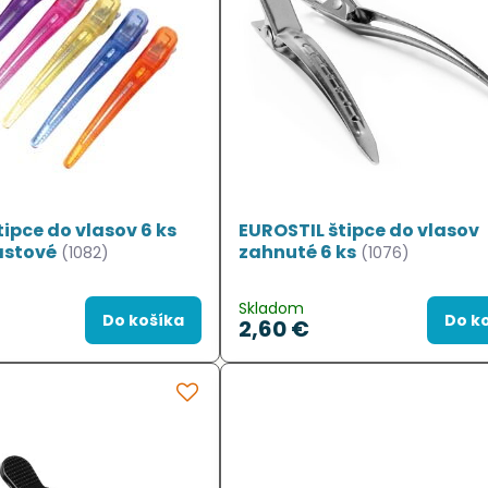
ipce do vlasov 6 ks
EUROSTIL štipce do vlasov
astové
zahnuté 6 ks
(1082)
(1076)
Skladom
Do košíka
Do k
2,60 €