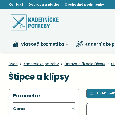
Kontakt
Doprava a platby
Obchodné podmienky
Vlasová kozmetika
Kadernícke p
Úvod
Kadernícke potreby
Úprava a fixácia účesu
Št
Štipce a klipsy
Radiť podľ
Parametre
Cena