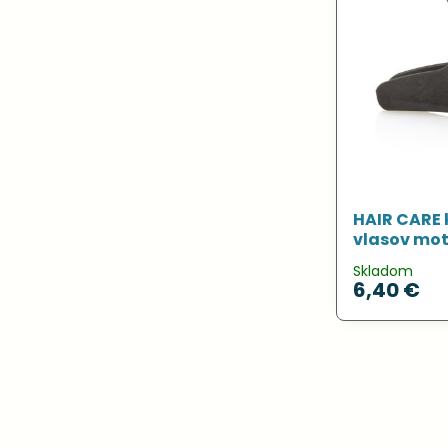
HAIR CARE 
vlasov motý
Skladom
6,40 €