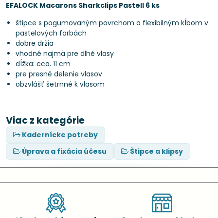
EFALOCK Macarons Sharkclips Pastell 6 ks
štipce s pogumovaným povrchom a flexibilným kĺbom v
pastelových farbách
dobre držia
vhodné najmä pre dlhé vlasy
dĺžka: cca. 11 cm
pre presné delenie vlasov
obzvlášť šetrnné k vlasom
Viac z kategórie
Kadernícke potreby
Úprava a fixácia účesu
Štipce a klipsy