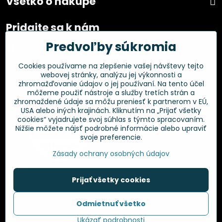
Všetko o nákupe
Pridajte sa k nám
Predvoľby súkromia
Facebook
Instagram
Cookies používame na zlepšenie vašej návštevy tejto
webovej stránky, analýzu jej výkonnosti a
Overené zákazníkmi
zhromažďovanie údajov o jej používaní. Na tento účel
môžeme použiť nástroje a služby tretích strán a
zhromaždené údaje sa môžu preniesť k partnerom v EÚ,
USA alebo iných krajinách. Kliknutím na „Prijať všetky
cookies“ vyjadrujete svoj súhlas s týmto spracovaním.
Nižšie môžete nájsť podrobné informácie alebo upraviť
svoje preferencie.
Zásady ochrany osobných údajov
Prijať všetky cookies
©
2026
Copyright
Odmietnuť všetko
Predvoľby súkromia
Zásady ochrany osobných údajov
Ukázať podrobnosti