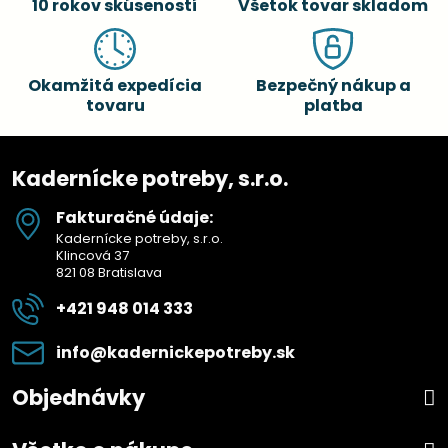
10 rokov skúseností
Všetok tovar skladom
Okamžitá expedícia
Bezpečný nákup a
tovaru
platba
Kadernícke potreby, s.r.o.
Fakturačné údaje:
Kadernícke potreby, s.r.o.
Klincová 37
821 08 Bratislava
+421 948 014 333
info​@kadernickepotreby​.sk
Objednávky