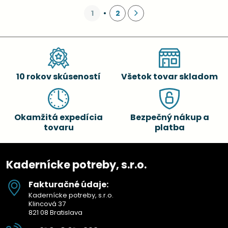
1
2
10 rokov skúseností
Všetok tovar skladom
Okamžitá expedícia
Bezpečný nákup a
tovaru
platba
Kadernícke potreby, s.r.o.
Fakturačné údaje:
Kadernícke potreby, s.r.o.
Klincová 37
821 08 Bratislava