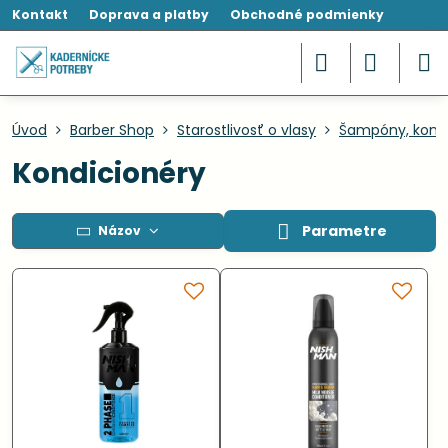
Kontakt
Doprava a platby
Obchodné podmienky
Úvod
Barber Shop
Starostlivosť o vlasy
Šampóny, kondi
Kondicionéry
Parametre
Názov