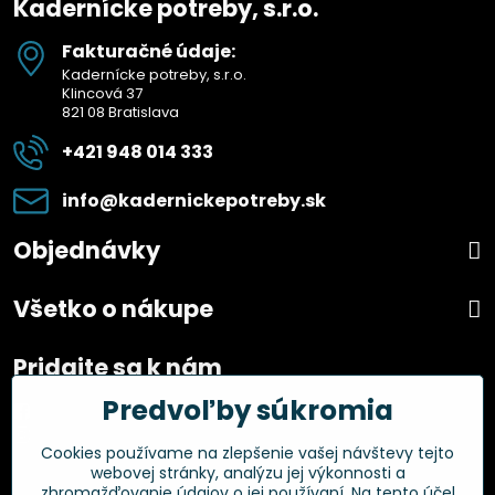
Kadernícke potreby, s.r.o.
Fakturačné údaje:
Kadernícke potreby, s.r.o.
Klincová 37
821 08 Bratislava
+421 948 014 333
info​@kadernickepotreby​.sk
Objednávky
Všetko o nákupe
Pridajte sa k nám
Predvoľby súkromia
Facebook
Instagram
Cookies používame na zlepšenie vašej návštevy tejto
webovej stránky, analýzu jej výkonnosti a
Overené zákazníkmi
zhromažďovanie údajov o jej používaní. Na tento účel