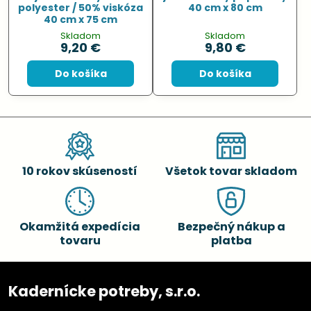
polyester / 50% viskóza
40 cm x 80 cm
40 cm x 75 cm
Skladom
Skladom
9,20 €
9,80 €
Do košíka
Do košíka
10 rokov skúseností
Všetok tovar skladom
Okamžitá expedícia
Bezpečný nákup a
tovaru
platba
Kadernícke potreby, s.r.o.