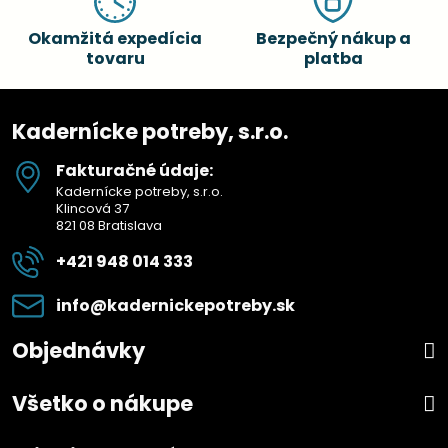
Okamžitá expedícia
Bezpečný nákup a
tovaru
platba
Kadernícke potreby, s.r.o.
Fakturačné údaje:
Kadernícke potreby, s.r.o.
Klincová 37
821 08 Bratislava
+421 948 014 333
info​@kadernickepotreby​.sk
Objednávky
Všetko o nákupe