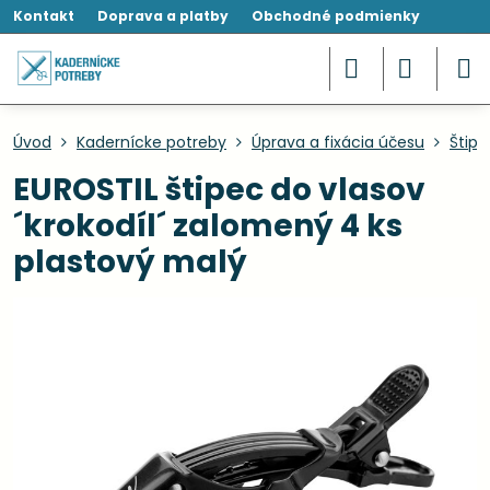
Kontakt
Doprava a platby
Obchodné podmienky
Úvod
Kadernícke potreby
Úprava a fixácia účesu
Štipc
EUROSTIL štipec do vlasov
´krokodíl´ zalomený 4 ks
plastový malý