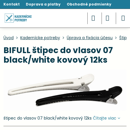
Kontakt
Doprava a platby
Obchodné podmienky
Úvod
Kadernícke potreby
Úprava a fixácia účesu
Štipc
BIFULL štipec do vlasov 07
black/white kovový 12ks
štipec do vlasov 07 black/white kovový 12ks
Čítajte viac