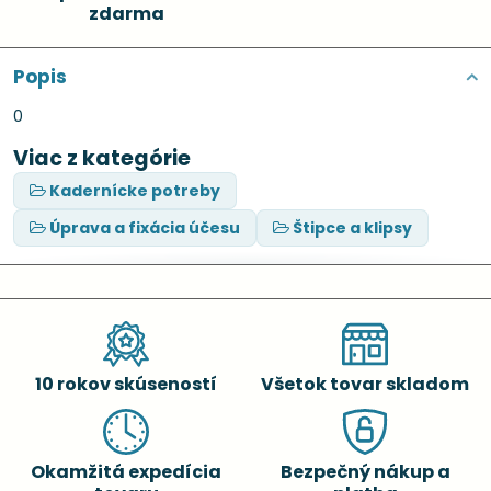
zdarma
Popis
0
Viac z kategórie
Kadernícke potreby
Úprava a fixácia účesu
Štipce a klipsy
10 rokov skúseností
Všetok tovar skladom
Okamžitá expedícia
Bezpečný nákup a