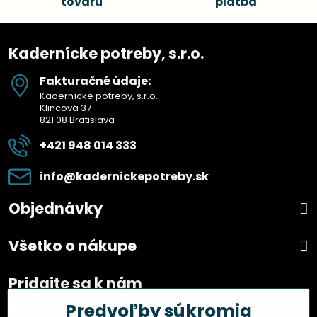
tovaru
platba
Kadernícke potreby, s.r.o.
Fakturačné údaje:
Kadernícke potreby, s.r.o.
Klincová 37
821 08 Bratislava
+421 948 014 333
info​@kadernickepotreby​.sk
Objednávky
Všetko o nákupe
Pridajte sa k nám
Predvoľby súkromia
Facebook