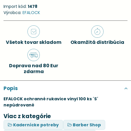
Import kód:
1478
Výrobca:
EFALOCK
Všetok tovar skladom
Okamžitá distribúcia
Doprava nad 80 Eur
zdarma
Popis
EFALOCK ochranné rukavice vinyl 100 ks ´S´
nepúdrované
Viac z kategórie
Kadernícke potreby
Barber Shop