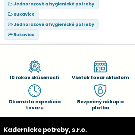
Jednorazové a hygienické potreby
Rukavice
Jednorazové a hygienické potreby
Rukavice
10 rokov skúseností
Všetok tovar skladom
Okamžitá expedícia
Bezpečný nákup a
tovaru
platba
Kadernícke potreby, s.r.o.