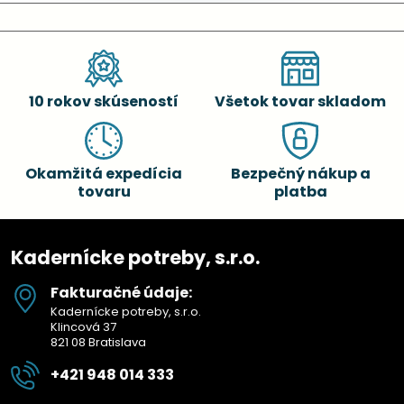
10 rokov skúseností
Všetok tovar skladom
Okamžitá expedícia
Bezpečný nákup a
tovaru
platba
Kadernícke potreby, s.r.o.
Fakturačné údaje:
Kadernícke potreby, s.r.o.
Klincová 37
821 08 Bratislava
+421 948 014 333