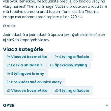
vlasovou žehličkou, nezabudnite pred jej aplikáciou vždy na
vlasy naniesť Thermal Image. Väčšina produktov z radu Eimi
má tepelnú ochranu pred teplom fénu, ale iba Thermal
Image má ochranu pred teplom až do 220 °C.
O rade:
Jednoduchá a jednoduchá úprava jemných elektrizujúcich
aj silných krepatých vlasov.
Viac z kategórie
Vlasová kozmetika
Styling a fixácia
Lesk a uhladenie
Špeciálny styling
Stylingové krémy
Pre kučeravé a vlnité vlasy
Vlasová kozmetika
Styling a fixácia
GPSR