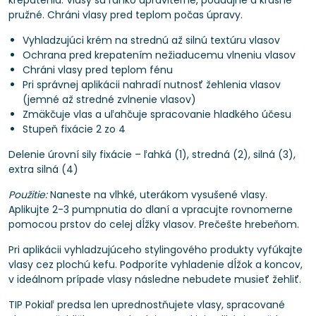
krepatenia. Vlasy sú ľahko upraviteľné, poddajné a krásne
pružné. Chráni vlasy pred teplom počas úpravy.
Vyhladzujúci krém na strednú až silnú textúru vlasov
Ochrana pred krepatením nežiaducemu vlneniu vlasov
Chráni vlasy pred teplom fénu
Pri správnej aplikácii nahradí nutnosť žehlenia vlasov
(jemné až stredné zvlnenie vlasov)
Zmäkčuje vlas a uľahčuje spracovanie hladkého účesu
Stupeň fixácie 2 zo 4
Delenie úrovní sily fixácie – ľahká (1), stredná (2), silná (3),
extra silná (4)
Použitie:
Naneste na vlhké, uterákom vysušené vlasy.
Aplikujte 2-3 pumpnutia do dlaní a vpracujte rovnomerne
pomocou prstov do celej dĺžky vlasov. Prečešte hrebeňom.
Pri aplikácii vyhladzujúceho stylingového produkty vyfúkajte
vlasy cez plochú kefu. Podporíte vyhladenie dĺžok a koncov,
v ideálnom prípade vlasy následne nebudete musieť žehliť.
TIP Pokiaľ predsa len uprednostňujete vlasy, spracované