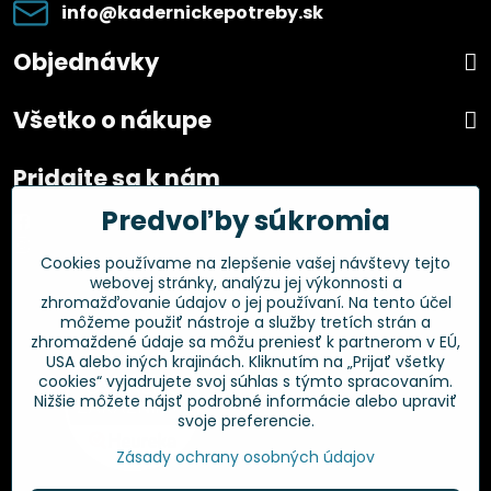
info​@kadernickepotreby​.sk
Objednávky
Všetko o nákupe
Pridajte sa k nám
Predvoľby súkromia
Facebook
Instagram
Cookies používame na zlepšenie vašej návštevy tejto
webovej stránky, analýzu jej výkonnosti a
Overené zákazníkmi
zhromažďovanie údajov o jej používaní. Na tento účel
môžeme použiť nástroje a služby tretích strán a
zhromaždené údaje sa môžu preniesť k partnerom v EÚ,
USA alebo iných krajinách. Kliknutím na „Prijať všetky
cookies“ vyjadrujete svoj súhlas s týmto spracovaním.
Nižšie môžete nájsť podrobné informácie alebo upraviť
svoje preferencie.
Zásady ochrany osobných údajov