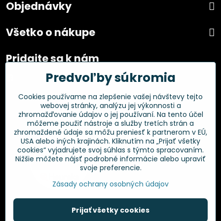
Objednávky
Všetko o nákupe
Pridajte sa k nám
Predvoľby súkromia
Facebook
Instagram
Cookies používame na zlepšenie vašej návštevy tejto
webovej stránky, analýzu jej výkonnosti a
Overené zákazníkmi
zhromažďovanie údajov o jej používaní. Na tento účel
môžeme použiť nástroje a služby tretích strán a
zhromaždené údaje sa môžu preniesť k partnerom v EÚ,
USA alebo iných krajinách. Kliknutím na „Prijať všetky
cookies“ vyjadrujete svoj súhlas s týmto spracovaním.
Nižšie môžete nájsť podrobné informácie alebo upraviť
svoje preferencie.
Zásady ochrany osobných údajov
Prijať všetky cookies