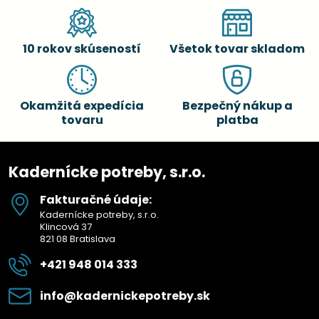
10 rokov skúseností
Všetok tovar skladom
Okamžitá expedícia
Bezpečný nákup a
tovaru
platba
Kadernícke potreby, s.r.o.
Fakturačné údaje:
Kadernícke potreby, s.r.o.
Klincová 37
821 08 Bratislava
+421 948 014 333
info​@kadernickepotreby​.sk