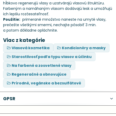
hĺbkovo regenerujú vlasy a uzatvárajú vlasovú štruktúru.
Farbeným a namáhaným vlasom dodávajú lesk a umožňujú
ich lepšiu rozčesateľnosť.
Použitie:
primerané množstvo naneste na umyté vlasy,
prečešte všetkými smermi, nechajte pôsobiť 3 min.
a potom dôkladne opláchnite.
Viac z kategórie
Vlasová kozmetika
Kondicionéry a masky
Starostlivosť podľa typu vlasov a účinku
Na farbené a zosvetlené vlasy
Regeneračné a obnovujúce
Prírodné, vegánske a bezsulfátové
GPSR