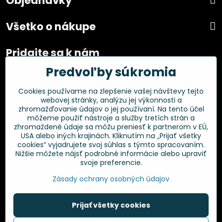
Objednávky
Všetko o nákupe
Pridajte sa k nám
Predvoľby súkromia
Facebook
Instagram
Cookies používame na zlepšenie vašej návštevy tejto
webovej stránky, analýzu jej výkonnosti a
Overené zákazníkmi
zhromažďovanie údajov o jej používaní. Na tento účel
môžeme použiť nástroje a služby tretích strán a
zhromaždené údaje sa môžu preniesť k partnerom v EÚ,
USA alebo iných krajinách. Kliknutím na „Prijať všetky
cookies“ vyjadrujete svoj súhlas s týmto spracovaním.
Nižšie môžete nájsť podrobné informácie alebo upraviť
svoje preferencie.
Zásady ochrany osobných údajov
Prijať všetky cookies