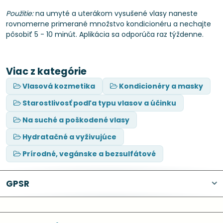
Použitie:
na umyté a uterákom vysušené vlasy naneste
rovnomerne primerané množstvo kondicionéru a nechajte
pôsobiť 5 - 10 minút. Aplikácia sa odporúča raz týždenne.
Viac z kategórie
Vlasová kozmetika
Kondicionéry a masky
Starostlivosť podľa typu vlasov a účinku
Na suché a poškodené vlasy
Hydratačné a vyživujúce
Prírodné, vegánske a bezsulfátové
GPSR