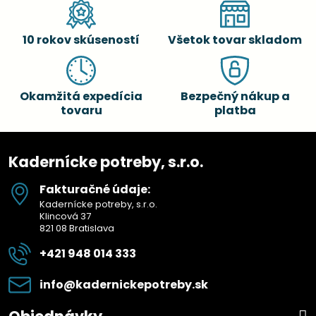
10 rokov skúseností
Všetok tovar skladom
Okamžitá expedícia
Bezpečný nákup a
tovaru
platba
Kadernícke potreby, s.r.o.
Fakturačné údaje:
Kadernícke potreby, s.r.o.
Klincová 37
821 08 Bratislava
+421 948 014 333
info​@kadernickepotreby​.sk