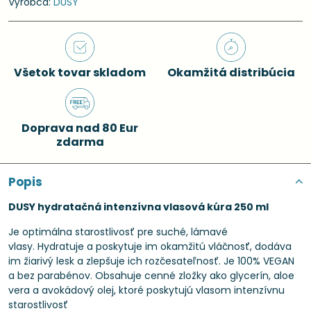
Výrobca:
DUSY
Všetok tovar skladom
Okamžitá distribúcia
Doprava nad 80 Eur
zdarma
Popis
DUSY hydratačná intenzívna vlasová kúra 250 ml
Je optimálna starostlivosť pre suché, lámavé
vlasy. Hydratuje a poskytuje im okamžitú vláčnosť, dodáva
im žiarivý lesk a zlepšuje ich rozčesateľnosť. Je 100% VEGAN
a bez parabénov. Obsahuje cenné zložky ako glycerín, aloe
vera a avokádový olej, ktoré poskytujú vlasom intenzívnu
starostlivosť