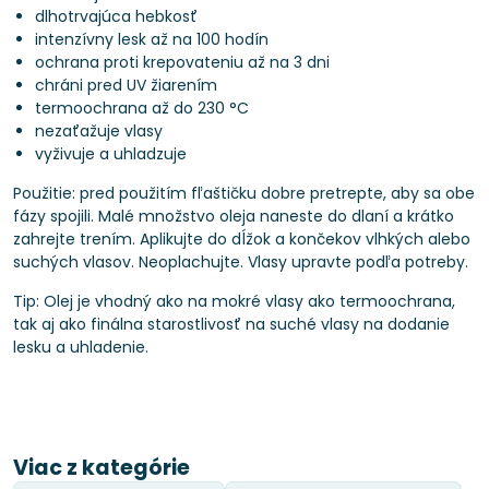
dlhotrvajúca hebkosť
intenzívny lesk až na 100 hodín
ochrana proti krepovateniu až na 3 dni
chráni pred UV žiarením
termoochrana až do 230 °C
nezaťažuje vlasy
vyživuje a uhladzuje
Použitie: pred použitím fľaštičku dobre pretrepte, aby sa obe
fázy spojili. Malé množstvo oleja naneste do dlaní a krátko
zahrejte trením. Aplikujte do dĺžok a končekov vlhkých alebo
suchých vlasov. Neoplachujte. Vlasy upravte podľa potreby.
Tip: Olej je vhodný ako na mokré vlasy ako termoochrana,
tak aj ako finálna starostlivosť na suché vlasy na dodanie
lesku a uhladenie.
Viac z kategórie