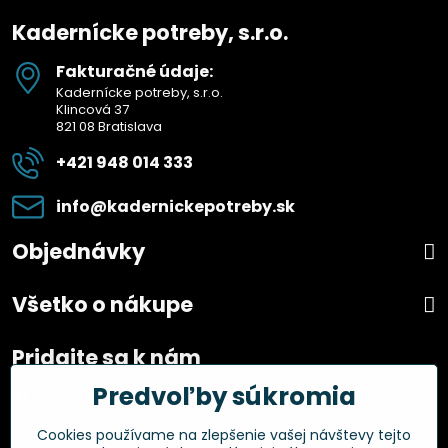
Kadernícke potreby, s.r.o.
Fakturačné údaje:
Kadernícke potreby, s.r.o.
Klincová 37
821 08 Bratislava
+421 948 014 333
info​@kadernickepotreby​.sk
Objednávky
Všetko o nákupe
Pridajte sa k nám
Predvoľby súkromia
Facebook
Instagram
Cookies používame na zlepšenie vašej návštevy tejto