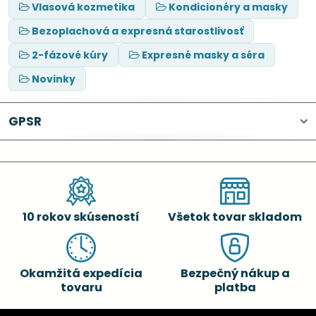
Vlasová kozmetika
Kondicionéry a masky
Bezoplachová a expresná starostlivosť
2-fázové kúry
Expresné masky a séra
Novinky
GPSR
10 rokov skúseností
Všetok tovar skladom
Okamžitá expedícia
Bezpečný nákup a
tovaru
platba