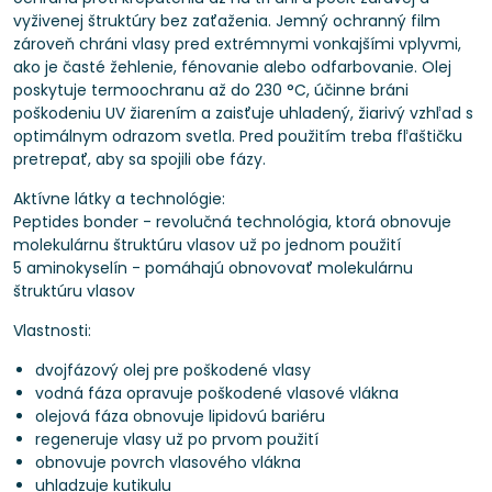
vyživenej štruktúry bez zaťaženia. Jemný ochranný film
zároveň chráni vlasy pred extrémnymi vonkajšími vplyvmi,
ako je časté žehlenie, fénovanie alebo odfarbovanie. Olej
poskytuje termoochranu až do 230 °C, účinne bráni
poškodeniu UV žiarením a zaisťuje uhladený, žiarivý vzhľad s
optimálnym odrazom svetla. Pred použitím treba fľaštičku
pretrepať, aby sa spojili obe fázy.
Aktívne látky a technológie:
Peptides bonder - revolučná technológia, ktorá obnovuje
molekulárnu štruktúru vlasov už po jednom použití
5 aminokyselín - pomáhajú obnovovať molekulárnu
štruktúru vlasov
Vlastnosti:
dvojfázový olej pre poškodené vlasy
vodná fáza opravuje poškodené vlasové vlákna
olejová fáza obnovuje lipidovú bariéru
regeneruje vlasy už po prvom použití
obnovuje povrch vlasového vlákna
uhladzuje kutikulu