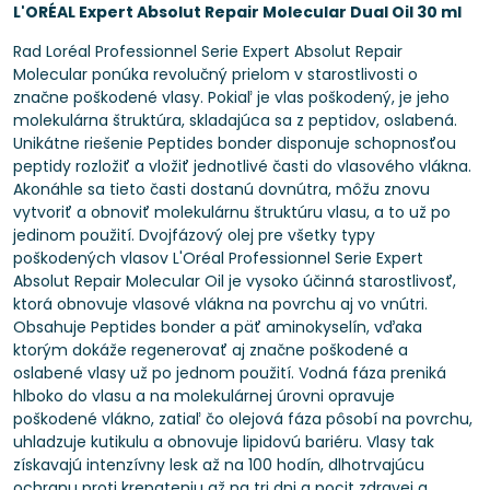
L'ORÉAL Expert Absolut Repair Molecular Dual Oil 30 ml
Rad Loréal Professionnel Serie Expert Absolut Repair
Molecular ponúka revolučný prielom v starostlivosti o
značne poškodené vlasy. Pokiaľ je vlas poškodený, je jeho
molekulárna štruktúra, skladajúca sa z peptidov, oslabená.
Unikátne riešenie Peptides bonder disponuje schopnosťou
peptidy rozložiť a vložiť jednotlivé časti do vlasového vlákna.
Akonáhle sa tieto časti dostanú dovnútra, môžu znovu
vytvoriť a obnoviť molekulárnu štruktúru vlasu, a to už po
jedinom použití. Dvojfázový olej pre všetky typy
poškodených vlasov L'Oréal Professionnel Serie Expert
Absolut Repair Molecular Oil je vysoko účinná starostlivosť,
ktorá obnovuje vlasové vlákna na povrchu aj vo vnútri.
Obsahuje Peptides bonder a päť aminokyselín, vďaka
ktorým dokáže regenerovať aj značne poškodené a
oslabené vlasy už po jednom použití. Vodná fáza preniká
hlboko do vlasu a na molekulárnej úrovni opravuje
poškodené vlákno, zatiaľ čo olejová fáza pôsobí na povrchu,
uhladzuje kutikulu a obnovuje lipidovú bariéru. Vlasy tak
získavajú intenzívny lesk až na 100 hodín, dlhotrvajúcu
ochranu proti krepateniu až na tri dni a pocit zdravej a