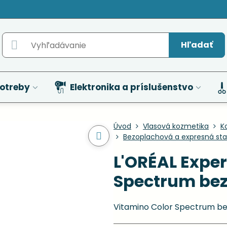
Hľadať
otreby
Elektronika a príslušenstvo
Úvod
Vlasová kozmetika
K
Bezoplachová a expresná star
L'ORÉAL Exper
Spectrum be
Vitamino Color Spectrum b