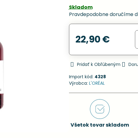
Skladom
Pravdepodobne doručíme d
22,90 €
Pridať k Obľúbeným
Dor
Import kód:
4328
Výrobca:
L'ORÉAL
Všetok tovar skladom