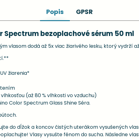
Popis
GPSR
or Spectrum bezoplachové sérum 50 ml
m vlasom dodá až 5x viac žiarivého lesku, ktorý vydrží až
í.**
V žiarenia​*
atením
lhkosťou (až 80 % vlhkosti vo vzduchu)
mino Color Spectrum Glass Shine Séra.
bútoch.
jte do dĺžok a koncov čistých uterákom vysušených vlaso
Neoplachujte! Vlasy vysušte fénom do sucha. Následne vlas