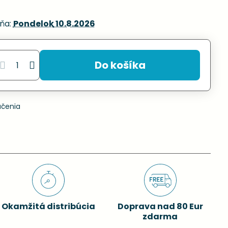
ňa:
Pondelok
10.8.2026
Do košíka
učenia
Okamžitá distribúcia
Doprava nad 80 Eur
zdarma