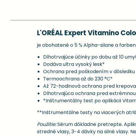
L'ORÉAL Expert Vitamino Col
je obohatené o 5 % Alpha-silane a farbený
Dlhotrvajúce účinky po dobu až 10 umyt
Dodáva ultra vysoký lesk*
Ochrana pred poškodením v dôsledku U
Termoochrana až do 230 °C*
Až 72-hodinová ochrana pred krepov
Dlhotrvajúca ochrana pred extrémnou v
*Inštrumentálny test po aplikácii Vita
**Inštrumentálne testy na viacerých atri
Použitie:
Sérum dôkladne pretrepte. Apliku
stredné vlasy, 3-4 dávky na silné vlasy. 