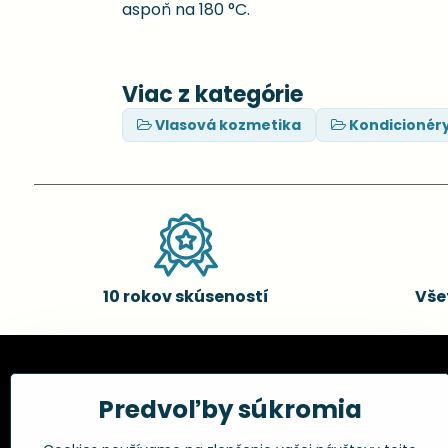
aspoň na 180 °C.
Viac z kategórie
Vlasová kozmetika
Kondicionér
10 rokov skúseností
Vše
Kadernícke potreby, s.r.o.
Všetko 
Predvoľby súkromia
Fakturačné údaje:
Obchodné p