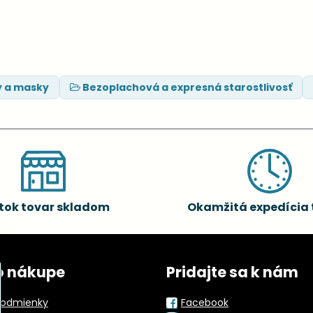
y a masky
Bezoplachová a expresná starostlivosť
tok tovar skladom
Okamžitá expedícia 
o nákupe
Pridajte sa k nám
odmienky
Facebook